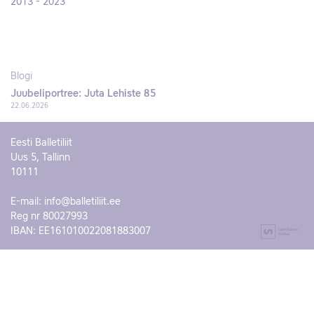
2013 - 2023
Blogi
Juubeliportree: Juta Lehiste 85
22.06.2026
Eesti Balletiliit
Uus 5, Tallinn
10111
E-mail:
info@balletiliit.ee
Reg nr 80027993
IBAN: EE161010022081883007