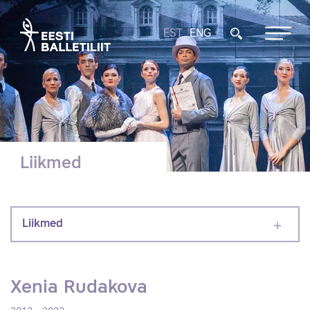
EST
ENG
Liikmed
Liikmed
Xenia Rudakova