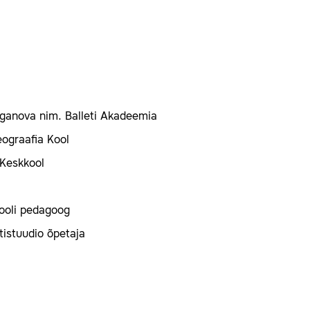
ganova nim. Balleti Akadeemia
ograafia Kool
 Keskkool
ikooli pedagoog
etistuudio õpetaja