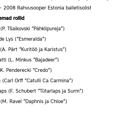
 2008 Rahvusooper Estonia balletisolist
emad rollid
(P. Tšaikovski “Pähklipureja”)
de Lys (“Esmeralda”)
(A. Pärt “Kuritöö ja Karistus”)
tti (L. Minkus “Bajadeer”)
(K. Penderecki “Credo”)
 (Carl Orff “Catulli Ca Carmina”)
aps (F. Schubert “Tütarlaps ja Surm”)
(M. Ravel “Daphnis ja Chloe”)