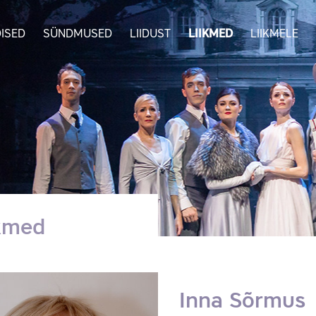
ISED
SÜNDMUSED
LIIDUST
LIIKMED
LIIKMELE
ikmed
Inna Sõrmus