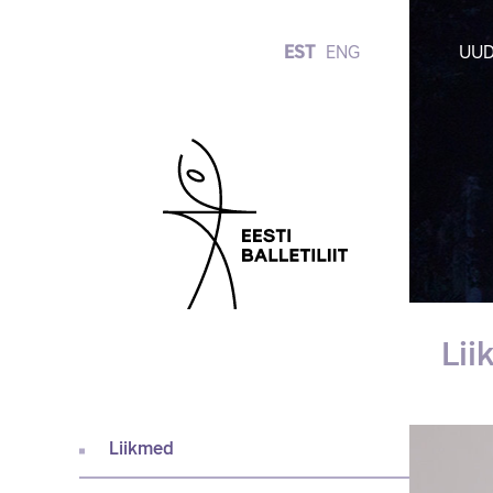
EST
ENG
UUD
Li
Liikmed