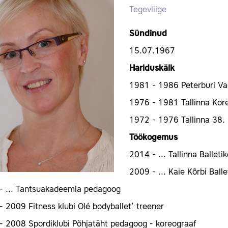
Tegevliige
Sündinud
15.07.1967
Hariduskäik
1981 - 1986 Peterburi Va
1976 - 1981 Tallinna Kore
1972 - 1976 Tallinna 38.
Töökogemus
2014 - ... Tallinna Ballet
2009 - ... Kaie Kõrbi Ball
- ... Tantsuakadeemia pedagoog
 2009 Fitness klubi Olé bodyballet’ treener
- 2008 Spordiklubi Põhjatäht pedagoog - koreograaf