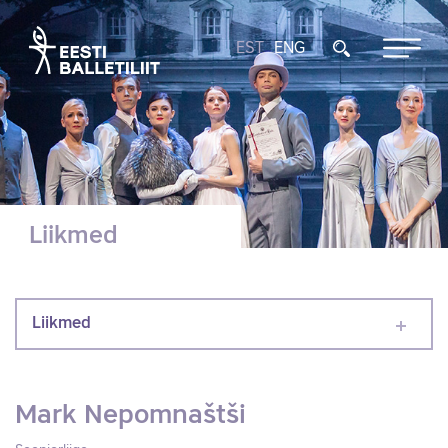
EST
ENG
Liikmed
Liikmed
Mark Nepomnaštši