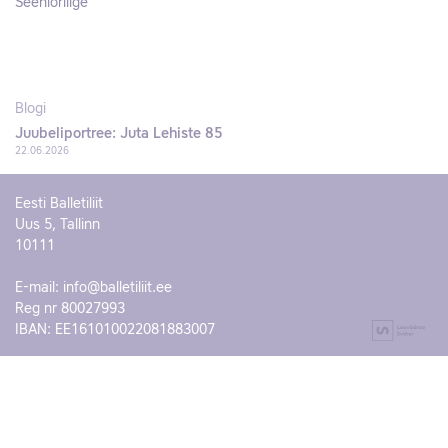
Seeniorliige
Blogi
Juubeliportree: Juta Lehiste 85
22.06.2026
Eesti Balletiliit
Uus 5, Tallinn
10111
E-mail:
info@balletiliit.ee
Reg nr 80027993
IBAN: EE161010022081883007