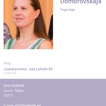
Dombrovskaja
Tegevliige
Blogi
Juubeliportree: Juta Lehiste 85
22.06.2026
Eesti Balletiliit
Uus 5, Tallinn
10111
E-mail:
info@balletiliit.ee