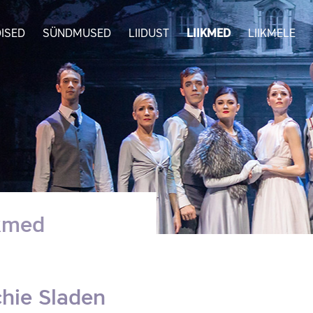
ISED
SÜNDMUSED
LIIDUST
LIIKMED
LIIKMELE
ikmed
hie Sladen