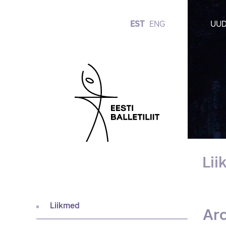
EST
ENG
UUD
Li
Liikmed
Arc