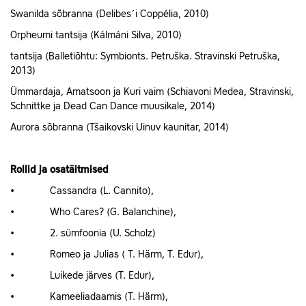
Swanilda sõbranna (Delibes´i Coppélia, 2010)
Orpheumi tantsija (Kálmáni Silva, 2010)
tantsija (Balletiõhtu: Symbionts. Petruška. Stravinski Petruška,
2013)
Ümmardaja, Amatsoon ja Kuri vaim (Schiavoni Medea, Stravinski,
Schnittke ja Dead Can Dance muusikale, 2014)
Aurora sõbranna (Tšaikovski Uinuv kaunitar, 2014)
Rollid ja osatäitmised
• Cassandra (L. Cannito),
• Who Cares? (G. Balanchine),
• 2. sümfoonia (U. Scholz)
• Romeo ja Julias ( T. Härm, T. Edur),
• Luikede järves (T. Edur),
• Kameeliadaamis (T. Härm),