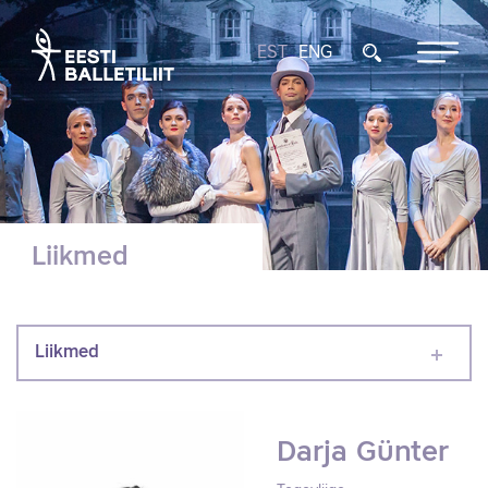
EST
ENG
Liikmed
Liikmed
Darja Günter