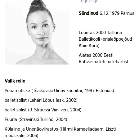
Tegevliige
Sündinud
6.12.1979 Pärnus
Lõpetas 2000 Tallinna
Balletikooli (erialaõppejõud
Kaie Kõrb)
Alates 2000 Eesti
Rahvusballeti balletiartist
Valik rolle
Punamütsike (Tšaikovski Uinuv kaunitar, 1997 Estonias)
balletisolist (Lehári Lõbus lesk, 2002)
balletisolist (J. Straussi Viini veri, 2004)
Fuuria (Stravinski Tulilind, 2004)
Külaline ja Unenäoviirastus (Härmi Kameeliadaam, Liszti
muusikale, 2006)