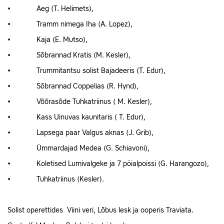
• Aeg (T. Helimets),
• Tramm nimega Iha (A. Lopez),
• Kaja (E. Mutso),
• Sõbrannad Kratis (M. Kesler),
• Trummitantsu solist Bajadeeris (T. Edur),
• Sõbrannad Coppelias (R. Hynd),
• Võõrasõde Tuhkatriinus ( M. Kesler),
• Kass Uinuvas kaunitaris ( T. Edur),
• Lapsega paar Valgus aknas (J. Grib),
• Ümmardajad Medea (G. Schiavoni),
• Koletised Lumivalgeke ja 7 pöialpoissi (G. Harangozo),
• Tuhkatriinus (Kesler).
Solist operettides Viini veri, Lõbus lesk ja ooperis Traviata.