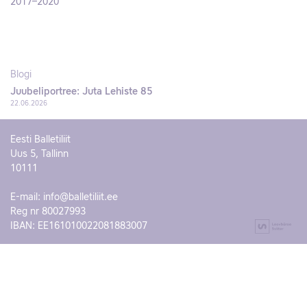
2017–2020
Blogi
Juubeliportree: Juta Lehiste 85
22.06.2026
Eesti Balletiliit
Uus 5, Tallinn
10111
E-mail:
info@balletiliit.ee
Reg nr 80027993
IBAN: EE161010022081883007