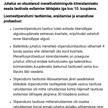
Juhatus on otsustanud menetlustoimingute kiirendamiseks
seada taotluste esitamise tähtajaks iga kuu 10. kuupäeva.
Loomestipendiumi
taotlemise, eraldamise ja aruandluse
protseduur:
Loomestipendiumi taotlus tuleb esitada täiendõppe
alguskuupäevale eelnevas kvartalis, erijuhtudel vahetult
enne täiendõppe algust.
Balletiliidu juhatus menetleb stipendiumitaotlusi vähemalt 4
korda aastas ehk vähemalt üks kord kvartalis.
Menetlusprotseduuri kiirendamiseks on praegune
juhatus võtnud endale kohustuseks iga kalendrikuu
kümnendaks kuupäevaks laekunud taotlused sama kuu
lõpuks läbi vaadata.
Stipendiumi taotluste läbivaatamise järel saadetakse
kõikidele stipendiumite taotlejatele kirjalik vastus taotluse
rahuldamise või mitte rahuldamise kohta hiljemalt taotluse
esitamise tähtajale järgneva 30 tööpäeva jooksul.
Stipendiumi taotluse mitterahuldamise või osalise
rahuldamise korral annab juhatus kirjaliku põhjenduse ning