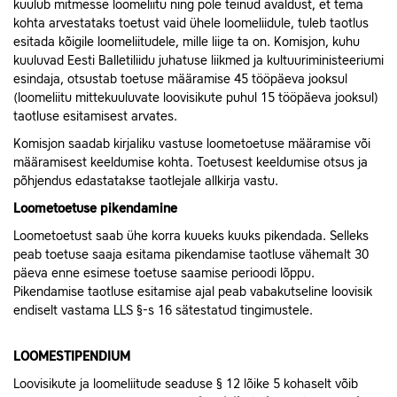
kuulub mitmesse loomeliitu ning pole teinud avaldust, et tema
kohta arvestataks toetust vaid ühele loomeliidule, tuleb taotlus
esitada kõigile loomeliitudele, mille liige ta on. Komisjon, kuhu
kuuluvad Eesti Balletiliidu juhatuse liikmed ja kultuuriministeeriumi
esindaja, otsustab toetuse määramise 45 tööpäeva jooksul
(loomeliitu mittekuuluvate loovisikute puhul 15 tööpäeva jooksul)
taotluse esitamisest arvates.
Komisjon saadab kirjaliku vastuse loometoetuse määramise või
määramisest keeldumise kohta. Toetusest keeldumise otsus ja
põhjendus edastatakse taotlejale allkirja vastu.
Loometoetuse pikendamine
Loometoetust saab ühe korra kuueks kuuks pikendada. Selleks
peab toetuse saaja esitama pikendamise taotluse vähemalt 30
päeva enne esimese toetuse saamise perioodi lõppu.
Pikendamise taotluse esitamise ajal peab vabakutseline loovisik
endiselt vastama LLS §-s 16 sätestatud tingimustele.
LOOMESTIPENDIUM
Loovisikute ja loomeliitude seaduse § 12 lõike 5 kohaselt võib