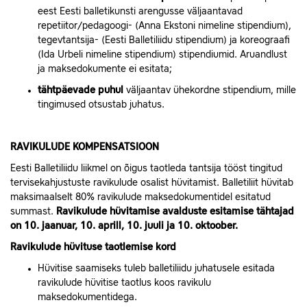
eest Eesti balletikunsti arengusse väljaantavad
repetiitor/pedagoogi- (Anna Ekstoni nimeline stipendium),
tegevtantsija- (Eesti Balletiliidu stipendium) ja koreograafi
(Ida Urbeli nimeline stipendium) stipendiumid. Aruandlust
ja maksedokumente ei esitata;
tähtpäevade puhul
väljaantav ühekordne stipendium, mille
tingimused otsustab juhatus.
RAVIKULUDE KOMPENSATSIOON
Eesti Balletiliidu liikmel on õigus taotleda tantsija tööst tingitud
tervisekahjustuste ravikulude osalist hüvitamist. Balletiliit hüvitab
maksimaalselt 80% ravikulude maksedokumentidel esitatud
summast.
Ravikulude hüvitamise avalduste esitamise tähtajad
on 10. jaanuar, 10. aprill, 10. juuli ja 10. oktoober.
Ravikulude hüvituse taotlemise kord
Hüvitise saamiseks tuleb balletiliidu juhatusele esitada
ravikulude hüvitise taotlus koos ravikulu
maksedokumentidega.