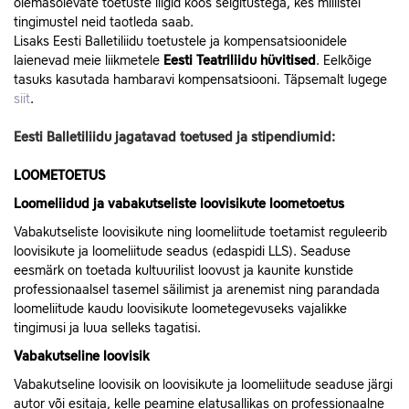
olemasolevate toetuste liigid koos selgitustega, kes millistel
tingimustel neid taotleda saab.
Lisaks Eesti Balletiliidu toetustele ja kompensatsioonidele
laienevad meie liikmetele
Eesti Teatriliidu hüvitised
. Eelkõige
tasuks kasutada hambaravi kompensatsiooni. Täpsemalt lugege
siit
.
Eesti Balletiliidu jagatavad toetused ja stipendiumid:
LOOMETOETUS
Loomeliidud ja vabakutseliste loovisikute loometoetus
Vabakutseliste loovisikute ning loomeliitude toetamist reguleerib
loovisikute ja loomeliitude seadus (edaspidi LLS). Seaduse
eesmärk on toetada kultuurilist loovust ja kaunite kunstide
professionaalsel tasemel säilimist ja arenemist ning parandada
loomeliitude kaudu loovisikute loometegevuseks vajalikke
tingimusi ja luua selleks tagatisi.
Vabakutseline loovisik
Vabakutseline loovisik on loovisikute ja loomeliitude seaduse järgi
autor või esitaja, kelle peamine elatusallikas on professionaalne