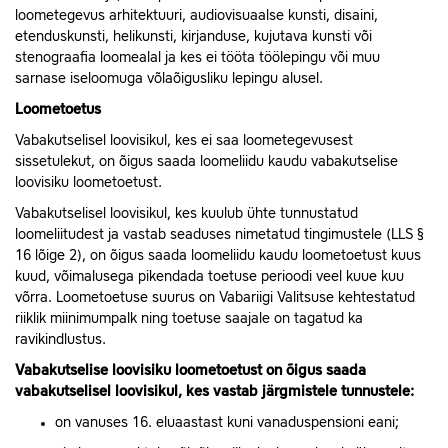
loometegevus arhitektuuri, audiovisuaalse kunsti, disaini,
etenduskunsti, helikunsti, kirjanduse, kujutava kunsti või
stenograafia loomealal ja kes ei tööta töölepingu või muu
sarnase iseloomuga võlaõigusliku lepingu alusel.
Loometoetus
Vabakutselisel loovisikul, kes ei saa loometegevusest
sissetulekut, on õigus saada loomeliidu kaudu vabakutselise
loovisiku loometoetust.
Vabakutselisel loovisikul, kes kuulub ühte tunnustatud
loomeliitudest ja vastab seaduses nimetatud tingimustele (LLS §
16 lõige 2), on õigus saada loomeliidu kaudu loometoetust kuus
kuud, võimalusega pikendada toetuse perioodi veel kuue kuu
võrra. Loometoetuse suurus on Vabariigi Valitsuse kehtestatud
riiklik miinimumpalk ning toetuse saajale on tagatud ka
ravikindlustus.
Vabakutselise loovisiku loometoetust on õigus saada
vabakutselisel loovisikul, kes vastab järgmistele tunnustele:
on vanuses 16. eluaastast kuni vanaduspensioni eani;