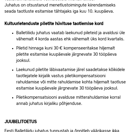
Juhatus on otsustanud menetlustoimingute kiirendamiseks
seada taotluste esitamise tähtajaks iga kuu 10. kuupäeva.
Kultuurietenduste piletite hüvituse taotlemise kord
Balletiliidu juhatus vaatab laekunud pileteid ja avaldusi üle
vähemalt 4 korda aastas ehk vähemalt üks kord kvartalis.
Piletid hinnaga kuni 30 € kompenseeritakse hiljemalt
piletite esitamise kuupäevale järgnevate 30 tööpäeva
jooksul.
Laekunud piletite läbivaatamise järel saadetakse kõikidele
taotlejatele kirjalik vastus piletikompensatsiooni
rahuldamise või mitte rahuldamise kohta hiljemalt taotluse
esitamise kuupäevale järgnevate 30 tööpäeva jooksul.
Piletikompensatsiooni avalduse mitterahuldamise korral
annab juhatus kirjaliku põhjenduse.
JUUBELITOETUS
Eesti Balletiliidu juhatus tunnustab ja õnnitleb väärikasse ikka