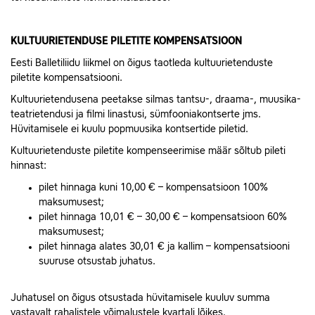
KULTUURIETENDUSE PILETITE KOMPENSATSIOON
Eesti Balletiliidu liikmel on õigus taotleda kultuurietenduste
piletite kompensatsiooni.
Kultuurietendusena peetakse silmas tantsu-, draama-, muusika-
teatrietendusi ja filmi linastusi, sümfooniakontserte jms.
Hüvitamisele ei kuulu popmuusika kontsertide piletid.
Kultuurietenduste piletite kompenseerimise määr sõltub pileti
hinnast:
pilet hinnaga kuni 10,00 € – kompensatsioon 100%
maksumusest;
pilet hinnaga 10,01 € – 30,00 € – kompensatsioon 60%
maksumusest;
pilet hinnaga alates 30,01 € ja kallim – kompensatsiooni
suuruse otsustab juhatus.
Juhatusel on õigus otsustada hüvitamisele kuuluv summa
vastavalt rahalistele võimalustele kvartali lõikes.