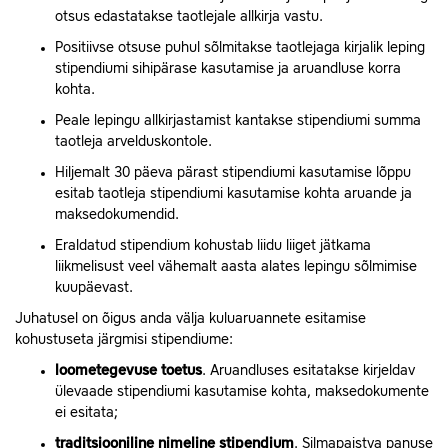
otsus edastatakse taotlejale allkirja vastu.
Positiivse otsuse puhul sõlmitakse taotlejaga kirjalik leping
stipendiumi sihipärase kasutamise ja aruandluse korra
kohta.
Peale lepingu allkirjastamist kantakse stipendiumi summa
taotleja arvelduskontole.
Hiljemalt 30 päeva pärast stipendiumi kasutamise lõppu
esitab taotleja stipendiumi kasutamise kohta aruande ja
maksedokumendid.
Eraldatud stipendium kohustab liidu liiget jätkama
liikmelisust veel vähemalt aasta alates lepingu sõlmimise
kuupäevast.
Juhatusel on õigus anda välja kuluaruannete esitamise
kohustuseta järgmisi stipendiume:
loometegevuse toetus
. Aruandluses esitatakse kirjeldav
ülevaade stipendiumi kasutamise kohta, maksedokumente
ei esitata;
traditsiooniline nimeline stipendium
. Silmapaistva panuse