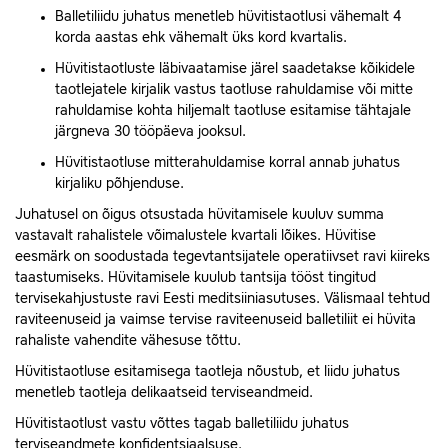
Balletiliidu juhatus menetleb hüvitistaotlusi vähemalt 4
korda aastas ehk vähemalt üks kord kvartalis.
Hüvitistaotluste läbivaatamise järel saadetakse kõikidele
taotlejatele kirjalik vastus taotluse rahuldamise või mitte
rahuldamise kohta hiljemalt taotluse esitamise tähtajale
järgneva 30 tööpäeva jooksul.
Hüvitistaotluse mitterahuldamise korral annab juhatus
kirjaliku põhjenduse.
Juhatusel on õigus otsustada hüvitamisele kuuluv summa
vastavalt rahalistele võimalustele kvartali lõikes. Hüvitise
eesmärk on soodustada tegevtantsijatele operatiivset ravi kiireks
taastumiseks. Hüvitamisele kuulub tantsija tööst tingitud
tervisekahjustuste ravi Eesti meditsiiniasutuses. Välismaal tehtud
raviteenuseid ja vaimse tervise raviteenuseid balletiliit ei hüvita
rahaliste vahendite vähesuse tõttu.
Hüvitistaotluse esitamisega taotleja nõustub, et liidu juhatus
menetleb taotleja delikaatseid terviseandmeid.
Hüvitistaotlust vastu võttes tagab balletiliidu juhatus
terviseandmete konfidentsiaalsuse.