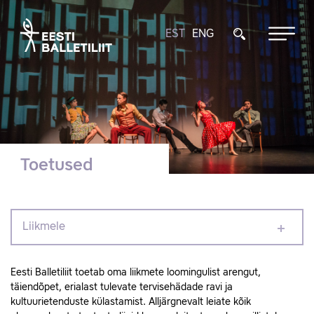
EST
ENG
Toetused
Liikmele
Eesti Balletiliit toetab oma liikmete loomingulist arengut,
täiendõpet, erialast tulevate tervisehädade ravi ja
kultuurietenduste külastamist. Alljärgnevalt leiate kõik