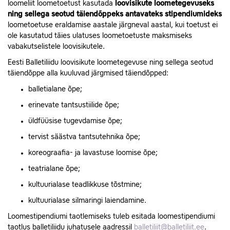
loomeliit loometoetust kasutada
loovisikute loometegevuseks
ning sellega seotud täiendõppeks antavateks stipendiumideks
loometoetuse eraldamise aastale järgneval aastal, kui toetust ei
ole kasutatud täies ulatuses loometoetuste maksmiseks
vabakutselistele loovisikutele.
Eesti Balletiliidu loovisikute loometegevuse ning sellega seotud
täiendõppe alla kuuluvad järgmised täiendõpped:
balletialane õpe;
erinevate tantsustiilide õpe;
üldfüüsise tugevdamise õpe;
tervist säästva tantsutehnika õpe;
koreograafia- ja lavastuse loomise õpe;
teatrialane õpe;
kultuurialase teadlikkuse tõstmine;
kultuurialase silmaringi laiendamine.
Loomestipendiumi taotlemiseks tuleb esitada loomestipendiumi
taotlus balletiliidu juhatusele aadressil
balletiliit@balletiliit.ee
.