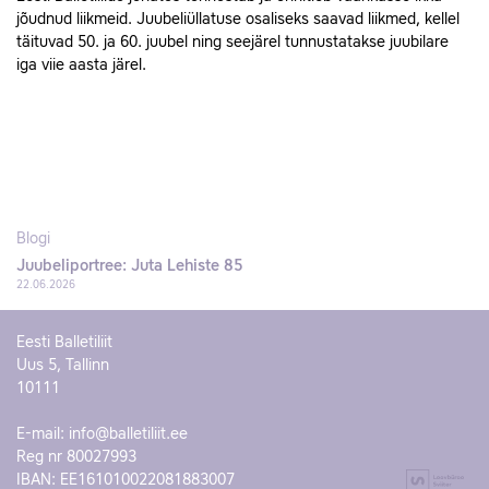
jõudnud liikmeid. Juubeliüllatuse osaliseks saavad liikmed, kellel
täituvad 50. ja 60. juubel ning seejärel tunnustatakse juubilare
iga viie aasta järel.
Blogi
Juubeliportree: Juta Lehiste 85
22.06.2026
Eesti Balletiliit
Uus 5, Tallinn
10111
E-mail:
info@balletiliit.ee
Reg nr 80027993
IBAN: EE161010022081883007