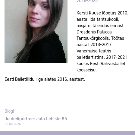
2016-2025
Kersti Kuuse lõpetas 2010.
aastal Ida tantsukooli,
misjärel täiendas ennast
Dresdenis Palucca
Tantsukõrgkoolis. Töötas
aastail 2013-2017
Vanemuise teatris
balletiartistina, 2017-2021
kuulus Eesti Rahvusballeti
koosseisu.
Eesti Balletiliidu liige alates 2016. aastast.
Blogi
Juubeliportree: Juta Lehiste 85
22.06.2026