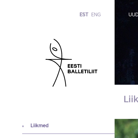
EST
ENG
UUD
Li
Liikmed