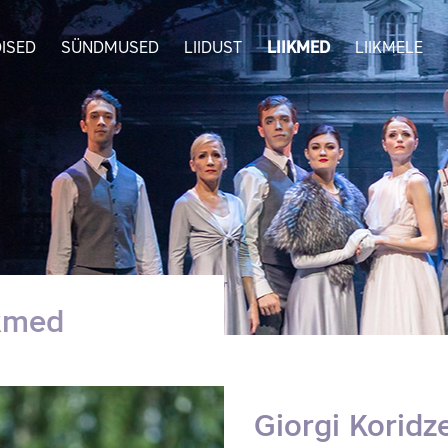
ISED
SÜNDMUSED
LIIDUST
LIIKMED
LIIKMELE
ikmed
Giorgi Koridz