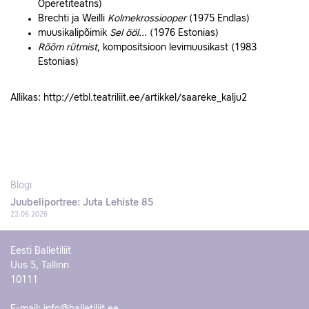
Operetiteatris)
Brechti ja Weilli
Kolmekrossiooper
(1975 Endlas)
muusikalipõimik
Sel ööl...
(1976 Estonias)
Rõõm rütmist
, kompositsioon levimuusikast (1983
Estonias)
Allikas: http://etbl.teatriliit.ee/artikkel/saareke_kalju2
Blogi
Juubeliportree: Juta Lehiste 85
22.06.2026
Eesti Balletiliit
Uus 5, Tallinn
10111