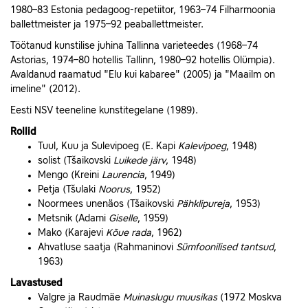
1980–83 Estonia pedagoog‑repetiitor, 1963–74 Filharmoonia
ballettmeister ja 1975–92 peaballettmeister.
Töötanud kunstilise juhina Tallinna varieteedes (1968–74
Astorias, 1974–80 hotellis Tallinn, 1980–92 hotellis Olümpia).
Avaldanud raamatud "Elu kui kabaree" (2005) ja "Maailm on
imeline" (2012).
Eesti NSV teeneline kunstitegelane (1989).
Rollid
Tuul, Kuu ja Sulevipoeg (E. Kapi
Kalevipoeg
, 1948)
solist (Tšaikovski
Luikede järv
, 1948)
Mengo (Kreini
Laurencia
, 1949)
Petja (Tšulaki
Noorus
, 1952)
Noormees unenäos (Tšaikovski
Pähklipureja
, 1953)
Metsnik (Adami
Giselle
, 1959)
Mako (Karajevi
Kõue rada
, 1962)
Ahvatluse saatja (Rahmaninovi
Sümfoonilised tantsud
,
1963)
Lavastused
Valgre ja Raudmäe
Muinaslugu muusikas
(1972 Moskva