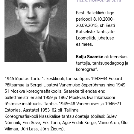
15.08.1926–20.09.2015
Eesti Balletiliidu liige
perioodil 8.10.2000–
20.09.2015, sh Eesti
Kutseliste Tantsijate
Loomeliidu juhatuse
esimees.
Kalju
Saareke
oli teenekas
tantsija, tantsupedagoog ja
koreograaf.
1945 lõpetas Tartu 1. keskkooli, tantsu õppis 1943–44 Eduard
Põltsamaa ja Sergei Lipatovi Vanemuise õpperühmas ning 1949–
51 Moskva koreograafiakoolis. Saareke täiendas end
ballettmeistri erialal 1959 ja 1967 Moskvas kvalifikatsiooni
tõstmise instituudis. Tantsis 1945–46 Vanemuises ja 1946–71
Estonias. Aastatel 1953–62 oli Tallinna
Koreograafiakooli klassikalise tantsu õpetaja (õpilasi: Sulev
Nõmmik, Enn Suve, Erki Tann, Ago‑Endrik Kerge, Väino Aren, Ülo
Vilimaa, Jüri Lass, Jūris Žigurs).