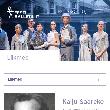
EST
ENG
Liikmed
Liikmed
Kalju Saareke