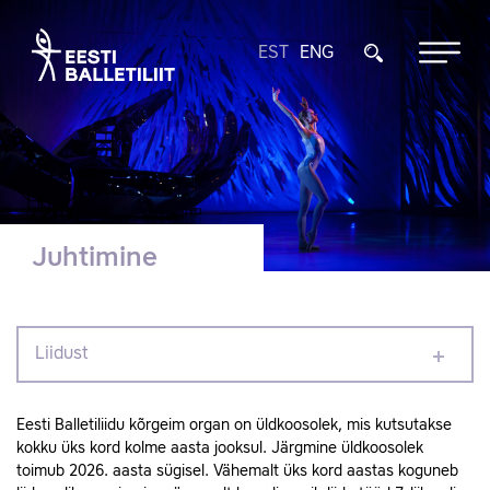
EST
ENG
Juhtimine
Liidust
Eesti Balletiliidu kõrgeim organ on üldkoosolek, mis kutsutakse
kokku üks kord kolme aasta jooksul. Järgmine üldkoosolek
toimub 2026. aasta sügisel. Vähemalt üks kord aastas koguneb