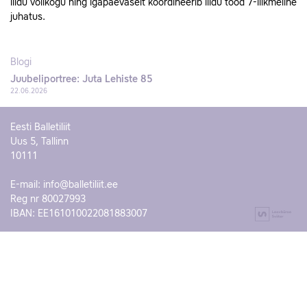
liidu volikogu ning igapäevaselt koordineerib liidu tööd 7-liikmeline
juhatus.
Blogi
Juubeliportree: Juta Lehiste 85
22.06.2026
Eesti Balletiliit
Uus 5, Tallinn
10111
E-mail:
info@balletiliit.ee
Reg nr 80027993
IBAN: EE161010022081883007