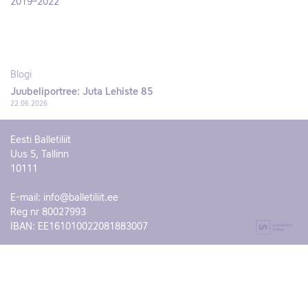
2019–2022
Blogi
Juubeliportree: Juta Lehiste 85
22.06.2026
Eesti Balletiliit
Uus 5, Tallinn
10111
E-mail:
info@balletiliit.ee
Reg nr 80027993
IBAN: EE161010022081883007