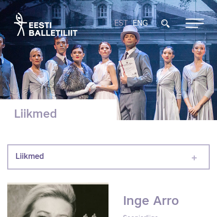
EST
ENG
Liikmed
Liikmed
Inge Arro