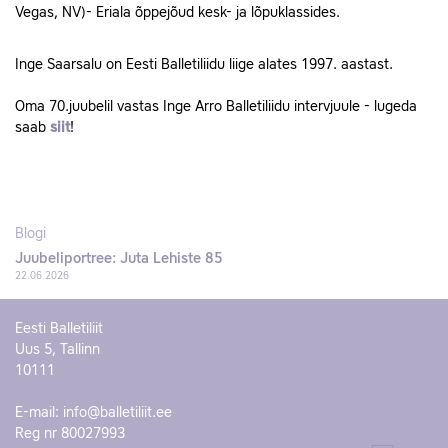
Vegas, NV)- Eriala õppejõud kesk- ja lõpuklassides.
Inge Saarsalu on Eesti Balletiliidu liige alates 1997. aastast.
Oma 70.juubelil vastas Inge Arro Balletiliidu intervjuule - lugeda
saab
siit
!
Blogi
Juubeliportree: Juta Lehiste 85
22.06.2026
Eesti Balletiliit
Uus 5, Tallinn
10111
E-mail:
info@balletiliit.ee
Reg nr 80027993