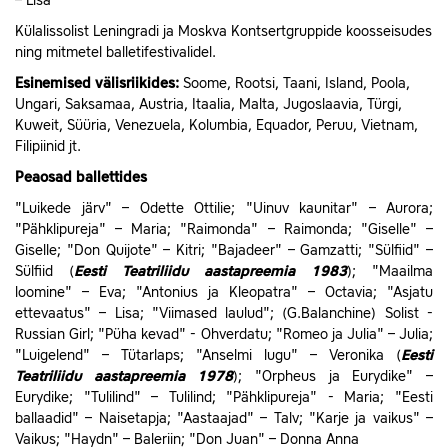
– Lisa
Külalissolist Leningradi ja Moskva Kontsertgruppide koosseisudes
ning mitmetel balletifestivalidel.
Esinemised välisriikides:
Soome, Rootsi, Taani, Island, Poola,
Ungari, Saksamaa, Austria, Itaalia, Malta, Jugoslaavia, Türgi,
Kuweit, Süüria, Venezuela, Kolumbia, Equador, Peruu, Vietnam,
Filipiinid jt.
Peaosad ballettides
"Luikede järv" – Odette Ottilie; "Uinuv kaunitar" – Aurora;
"Pähklipureja" – Maria; "Raimonda" – Raimonda; "Giselle" –
Giselle; "Don Quijote" – Kitri; "Bajadeer" – Gamzatti; "Sülfiid" –
Sülfiid (
Eesti Teatriliidu aastapreemia 1983
); "Maailma
loomine" – Eva; "Antonius ja Kleopatra" – Octavia; "Asjatu
ettevaatus" – Lisa; "Viimased laulud"; (G.Balanchine) Solist -
Russian Girl; "Püha kevad" - Ohverdatu; "Romeo ja Julia" – Julia;
"Luigelend" – Tütarlaps; "Anselmi lugu" – Veronika (
Eesti
Teatriliidu aastapreemia 1978
); "Orpheus ja Eurydike" –
Eurydike; "Tulilind" – Tulilind; "Pähklipureja" - Maria; "Eesti
ballaadid" – Naisetapja; "Aastaajad" – Talv; "Karje ja vaikus" –
Vaikus; "Haydn" – Baleriin; "Don Juan" – Donna Anna