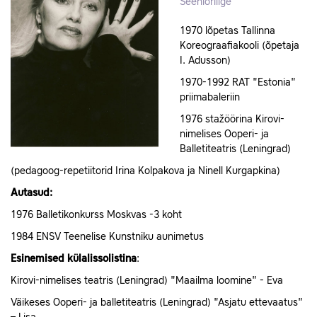
Seeniorliige
1970 lõpetas Tallinna
Koreograafiakooli (õpetaja
I. Adusson)
1970-1992 RAT "Estonia"
priimabaleriin
1976 stažöörina Kirovi-
nimelises Ooperi- ja
Balletiteatris (Leningrad)
(pedagoog-repetiitorid Irina Kolpakova ja Ninell Kurgapkina)
Autasud:
1976 Balletikonkurss Moskvas -3 koht
1984 ENSV Teenelise Kunstniku aunimetus
Esinemised külalissolistina
:
Kirovi-nimelises teatris (Leningrad) "Maailma loomine" - Eva
Väikeses Ooperi- ja balletiteatris (Leningrad) "Asjatu ettevaatus"