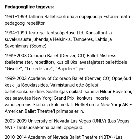
Pedagoogiline tegevus:
1991–1999 Tallinna Balletikooli eriala õppejõud ja Estonia teatri
pedagoog-repetiitor
1994–1999 Teatri-ja Tantsuõpetuse Ltd. Konsultant ja
suvekursuste juhendaja Helsinkis, Tamperes, Lahtis ja
Savonlinnas (Soome)
1999-2003 Colorado Ballet (Denver, CO) Ballet Mistress
(balletmeister, repetiitor), kus oli üks lavastajatest ballettidele
"Giselle", "Luikede järv", "Bajadeer" jne.
1999-2003 Academy of Colorado Ballet (Denver, CO) Õppejõud
kesk- ja lõpuklassides. Valmistanud ette õpilasi
balletikonkurssidele. Sealhulgas õpilast Isabella Hildur Boylstoni,
kes saavutas New Yorgi Grand Prix' konkursil noorte
vanusegrupis I-koha ja kuldmedali. Hetkel on ta New Yorgi ABT-
American Ballet Theatre'i priimabaleriin.
2003-2009 University of Nevada Las Vegas (UNLV) (Las Vegas,
NV) -
Tantsuosakonna balleti õppejõud.
2010-2014 Academy of Nevada Ballet Theatre (NBTA) (Las