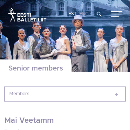
EST
ENG
Senior members
Members
Mai Veetamm