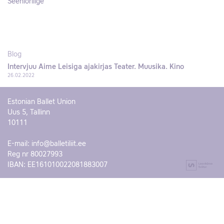
Seeniorliige
Blog
Intervjuu Aime Leisiga ajakirjas Teater. Muusika. Kino
26.02.2022
Estonian Ballet Union
Uus 5, Tallinn
10111
E-mail:
info@balletiliit.ee
Reg nr 80027993
IBAN: EE161010022081883007