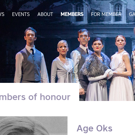
WS
EVENTS
ABOUT
MEMBERS
FOR MEMBER
GA
mbers of honour
Age Oks