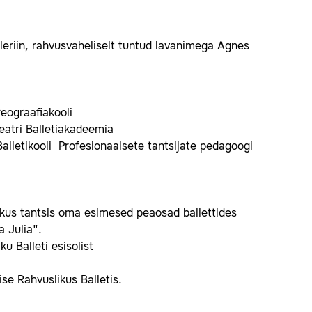
leriin, rahvusvaheliselt tuntud lavanimega Agnes
eograafiakooli
atri Balletiakadeemia
alletikooli Profesionaalsete tantsijate pedagoogi
kus tantsis oma esimesed peaosad ballettides
a Julia".
 Balleti esisolist
ise Rahvuslikus Balletis.