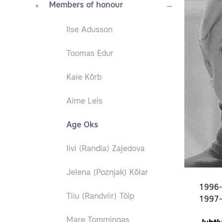
Members of honour
Ilse Adusson
Toomas Edur
Kaie Kõrb
Aime Leis
Age Oks
Iivi (Randla) Zajedova
Jelena (Poznjak) Kõlar
1996-
Tiiu (Randviir) Tölp
1997- 
Mare Tommingas