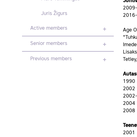
Juhti
2009- 
Juris Žigurs
2016-2
Active members
Age Ok
"Tuhka
Senior members
Imede
Lisaks
Previous members
Tetley
Autas
1990 
2002 
2002-2
2004 B
2008 
Teene
2001 V