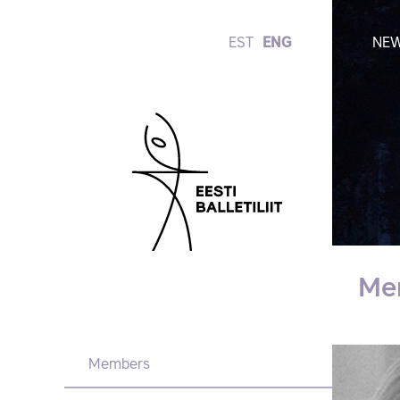
EST
ENG
NE
Me
Members