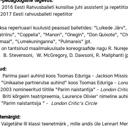
v-pedagoogiline tegevus:
2016 Eesti Rahvusballeti kunsilise juhi assistent ja repetiito
017 Eesti rahvusballeti repetiitor
sa repertuaari kuulusid peaosad balletides: "Luikede Järv", 
triinu", "Coppelia", "Manon", "Onegin", "Don Quixote", "Cho
maal", "Lumekuninganna", "Pulmareis" jpt.
 on tantsinud maailmakuulsate koreograafide nagu R. Nurejevi
, B. Stevensoni, W. McGregory, D. Dawsoni, R. Maliphanti j
ud:
Parima paari auhind koos Toomas Eduriga - Jackson Mississi
"Unikaalse partnerulse auhind" koos Toomas Eduriga -
Lond
003 nomineeritud tiitlile "Parim naistantija" -
London Critic
riti kõrgeim teatripreemia, Laurence Olivier' nimeline auh
"Parim naistantsija " -
London Critic's Circle
temärgid:
algetähe III klassi teenetmärk , mille andis üle Lennart Meri