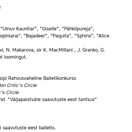
r
"Uinuv Kaunitar", "Giselle", "Pähklipureja",
piniana", "Bajadeer", "Paquita", "Sphinx", "Alice
, N. Makarova, sir K. MacMillani , J. Granko, G.
pt loomingut.
pi Rahvusvaheline Balletikonkurss
on Critic's Circle
's Circle
ind "Väljapaistvate saavutuste eest tantsus"
 saavutuste eest balletis.