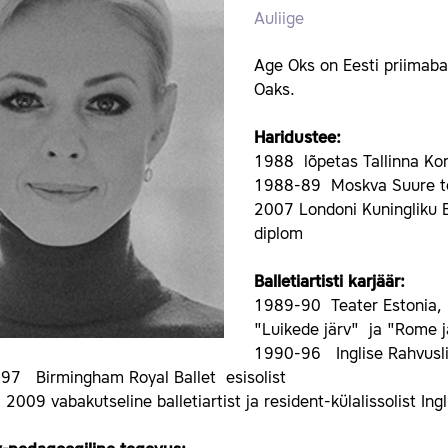
Auliige
Age Oks on Eesti priimaba
Oaks.
Haridustee:
1988 lõpetas Tallinna Kor
1988-89 Moskva Suure te
2007 Londoni Kuningliku B
diplom
Balletiartisti karjäär:
1989-90 Teater Estonia, 
"Luikede järv" ja "Rome j
1990-96 Inglise Rahvusliku
97 Birmingham Royal Ballet esisolist
2009 vabakutseline balletiartist ja resident-külalissolist Ingl