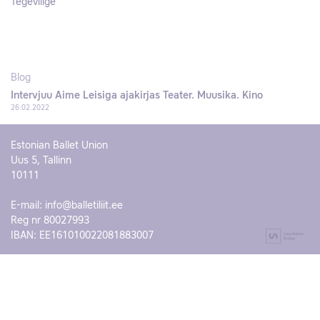
Tegevliige
Blog
Intervjuu Aime Leisiga ajakirjas Teater. Muusika. Kino
26.02.2022
Estonian Ballet Union
Uus 5, Tallinn
10111
E-mail:
info@balletiliit.ee
Reg nr 80027993
IBAN: EE161010022081883007