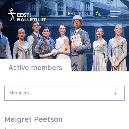
EST
ENG
Active members
Members
Maigret Peetson