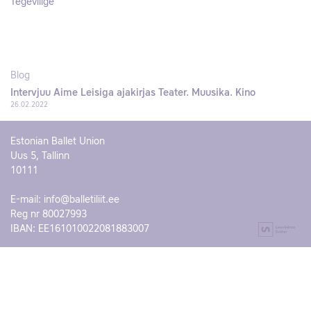
Tegevliige
Blog
Intervjuu Aime Leisiga ajakirjas Teater. Muusika. Kino
26.02.2022
Estonian Ballet Union
Uus 5, Tallinn
10111
E-mail:
info@balletiliit.ee
Reg nr 80027993
IBAN: EE161010022081883007