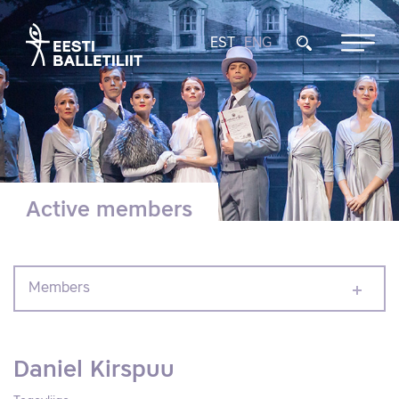
EST
ENG
Active members
Members
Daniel Kirspuu