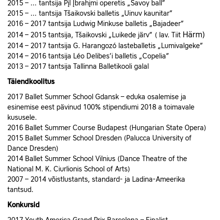
2015 – … tantsija Pįl Įbrahįmi operetis „Savoy ball”
2015 – … tantsija Tšaikovski balletis „Uinuv kaunitar”
2016 – 2017 tantsija Ludwig Minkuse balletis „Bajadeer”
Härm)
2014 – 2015 tantsija, Tšaikovski „Luikede järv” ( lav. Tiit
2014 – 2017 tantsija G. Harangozó lasteballetis „Lumivalgeke”
2014 – 2016 tantsija Léo Delibes’i balletis „Copelia”
2013 – 2017 tantsija Tallinna Balletikooli galal
Täiendkoolitus
2017 Ballet Summer School Gdansk – eduka osalemise ja
esinemise eest pävinud 100% stipendiumi 2018 a toimavale
kususele.
2016 Ballet Summer Course Budapest (Hungarian State Opera)
2015 Ballet Summer School Dresden (Palucca University of
Dance Dresden)
2014 Ballet Summer School Vilnius (Dance Theatre of the
National M. K. Ciurlionis School of Arts)
2007 – 2014 võistlustants, standard- ja Ladina-Ameerika
tantsud.
Konkursid