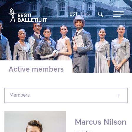
EST
ENG
Active members
Members
Marcus Nilson