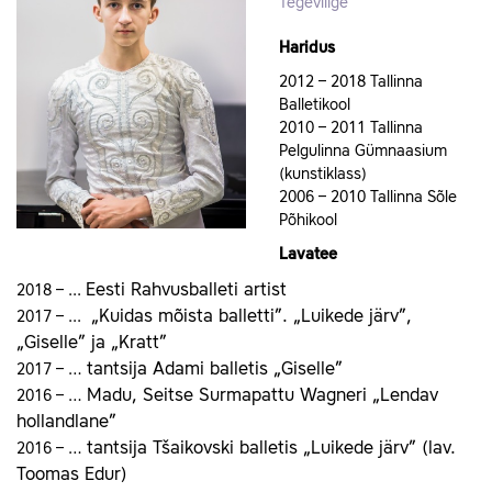
Tegevliige
Haridus
2012 – 2018 Tallinna
Balletikool
2010 – 2011 Tallinna
Pelgulinna Gümnaasium
(kunstiklass)
2006 – 2010 Tallinna Sõle
Põhikool
Lavatee
Eesti Rahvusballeti artist
2018 – ...
„Kuidas mõista balletti”. „Luikede järv”,
2017 – ...
„Giselle”
ja „Kratt”
tantsija Adami balletis „Giselle”
2017 – …
Madu,
Seitse Surmapattu Wagneri
„Lendav
2016 – …
hollandlane”
tantsija Tšaikovski balletis „Luikede järv” (lav.
2016 – …
Toomas Edur)