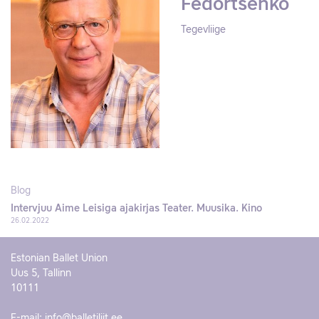
Fedortšenko
Tegevliige
Blog
Intervjuu Aime Leisiga ajakirjas Teater. Muusika. Kino
26.02.2022
Estonian Ballet Union
Uus 5, Tallinn
10111
E-mail:
info@balletiliit.ee