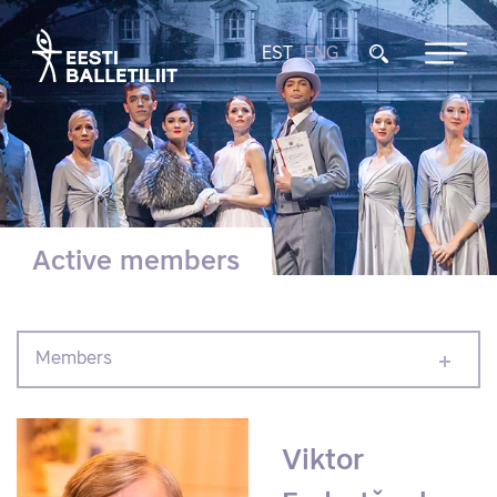
EST
ENG
Active members
Members
Viktor