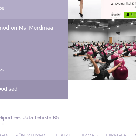
026
nud on Mai Murdmaa
026
uudised
liportree: Juta Lehiste 85
026