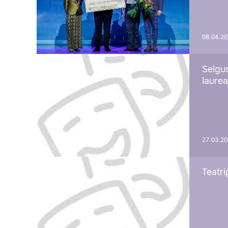
08.04.2
Selgu
laure
27.03.2
Teatri