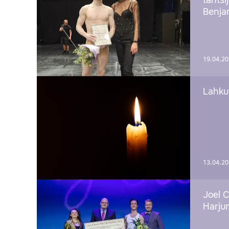
tantsi
Benj
19.04.2
Lahku
13.04.2
Joel C
Harju