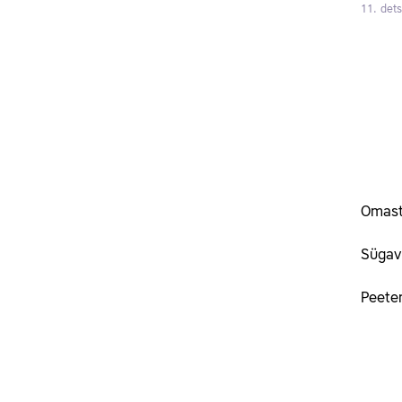
11. det
Omast
Sügav 
Peeter