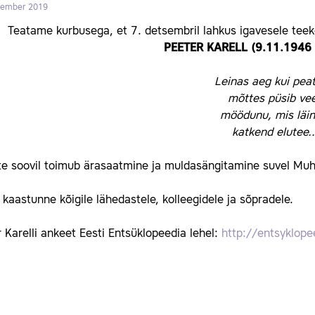
sember 2019
Teatame kurbusega, et 7. detsembril lahkus igavesele teeko
PEETER KARELL (9.11.1946 
Leinas aeg kui pea
mõttes püsib vee
möödunu, mis läi
katkend elutee..
e soovil toimub ärasaatmine ja muldasängitamine suvel Muh
kaastunne kõigile lähedastele, kolleegidele ja sõpradele.
 Karelli ankeet Eesti Entsüklopeedia lehel:
http://entsyklope