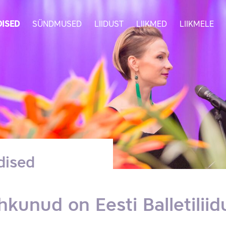
ISED
SÜNDMUSED
LIIDUST
LIIKMED
LIIKMELE
dised
hkunud on Eesti Balletiliidu