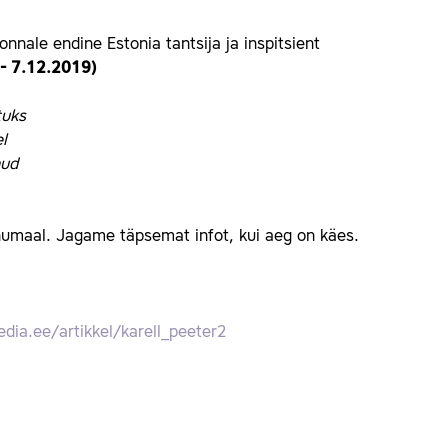
nnale endine Estonia tantsija ja inspitsient
- 7.12.2019)
tuks
l
nud
umaal. Jagame täpsemat infot, kui aeg on käes.
edia.ee/artikkel/karell_peeter2