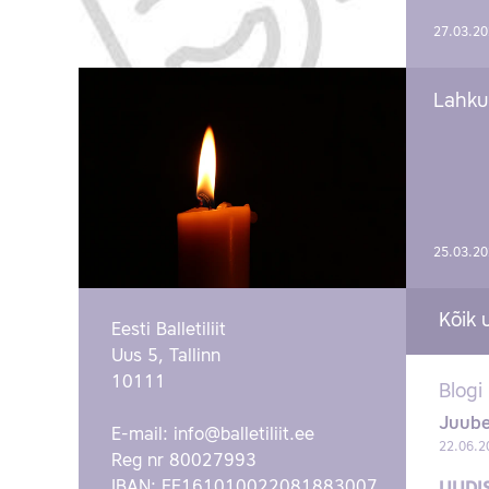
27.03.2
Lahku
25.03.2
Kõik 
Eesti Balletiliit
Uus 5, Tallinn
10111
Blogi
Juube
E-mail:
info@balletiliit.ee
22.06.2
Reg nr 80027993
IBAN: EE161010022081883007