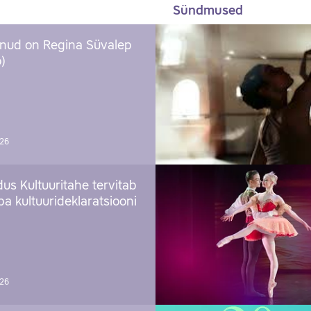
Sündmused
nud on Regina Süvalep
)
026
us Kultuuritahe tervitab
a kultuurideklaratsiooni
026