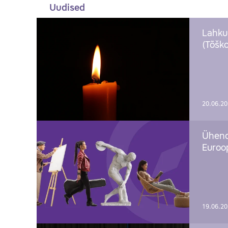
Uudised
Lahku
(Tõško
20.06.2
Ühend
Euroop
19.06.2