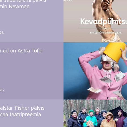
ja stipendiumi pälvis
amin Newman
026
nud on Astra Tofer
026
alstar-Fisher pälvis
maa teatripreemia