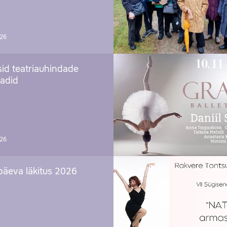
026
sid teatriauhindade
aadid
026
päeva läkitus 2026