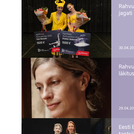
Rahvu
jagati
30.04.2
Rahvu
läkitu
29.04.2
Eesti 