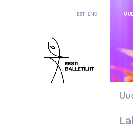
EST
ENG
UUD
Uu
La