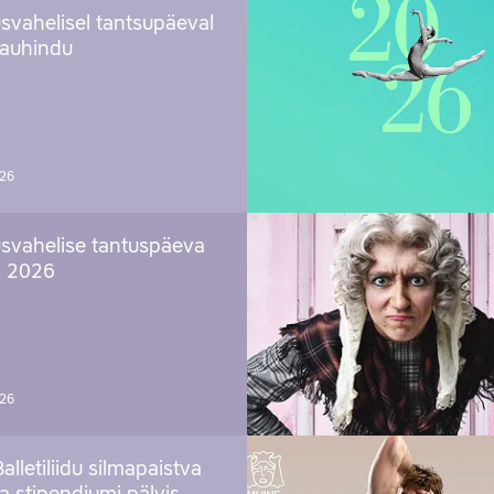
svahelisel tantsupäeval
 auhindu
026
svahelise tantuspäeva
s 2026
026
Balletiliidu silmapaistva