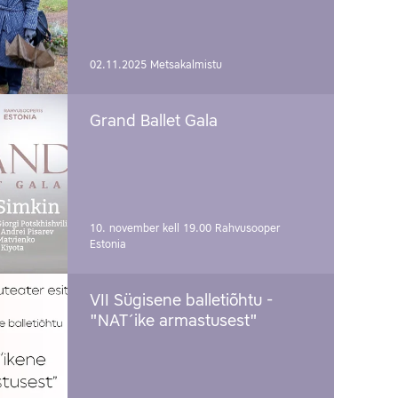
02.11.2025
Metsakalmistu
Grand Ballet Gala
10. november kell 19.00
Rahvusooper
Estonia
VII Sügisene balletiõhtu -
"NAT´ike armastusest"