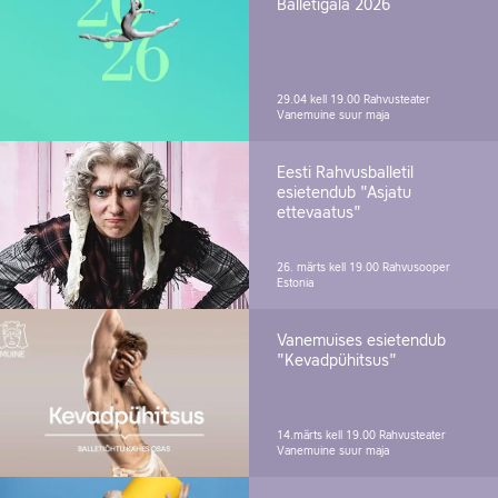
Balletigala 2026
29.04 kell 19.00
Rahvusteater
Vanemuine suur maja
Eesti Rahvusballetil
esietendub "Asjatu
ettevaatus"
26. märts kell 19.00
Rahvusooper
Estonia
Vanemuises esietendub
"Kevadpühitsus"
14.märts kell 19.00
Rahvusteater
Vanemuine suur maja