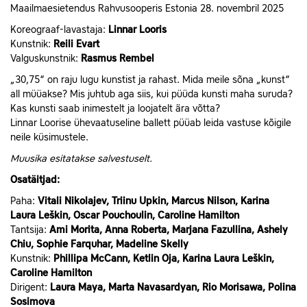
Maailmaesietendus Rahvusooperis Estonia 28. novembril 2025
Koreograaf-lavastaja:
Linnar Looris
Kunstnik:
Reili Evart
Valguskunstnik:
Rasmus Rembel
„30,75“ on raju lugu kunstist ja rahast. Mida meile sõna „kunst“
all müüakse? Mis juhtub aga siis, kui püüda kunsti maha suruda?
Kas kunsti saab inimestelt ja loojatelt ära võtta?
Linnar Loorise ühevaatuseline ballett püüab leida vastuse kõigile
neile küsimustele.
Muusika esitatakse salvestuselt.
Osatäitjad:
Paha:
Vitali Nikolajev, Triinu Upkin, Marcus Nilson, Karina
Laura Leškin, Oscar Pouchoulin, Caroline Hamilton
Tantsija:
Ami Morita, Anna Roberta, Marjana Fazullina, Ashely
Chiu, Sophie Farquhar, Madeline Skelly
Kunstnik:
Phillipa McCann, Ketlin Oja, Karina Laura Leškin,
Caroline Hamilton
Dirigent:
Laura Maya, Marta Navasardyan, Rio Morisawa, Polina
Sosimova