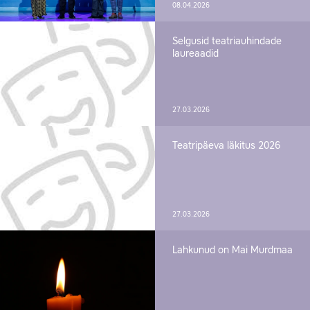
08.04.2026
Selgusid teatriauhindade
laureaadid
27.03.2026
Teatripäeva läkitus 2026
27.03.2026
Lahkunud on Mai Murdmaa