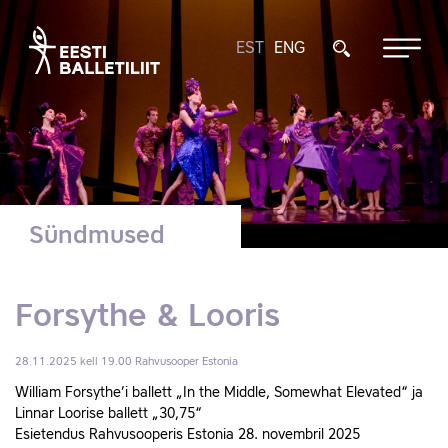
EST
ENG
Sündmused
Forsythe & Looris
28.11.2025 kell 19.00
Rahvusooper Estonia
William Forsythe’i ballett „In the Middle, Somewhat Elevated“ ja
Linnar Loorise ballett „30,75“
Esietendus Rahvusooperis Estonia 28. novembril 2025