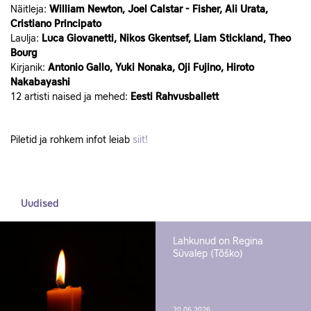
Näitleja:
William Newton, Joel Calstar - Fisher, Ali Urata,
Cristiano Principato
Laulja:
Luca Giovanetti, Nikos Gkentsef, Liam Stickland, Theo
Bourg
Kirjanik:
Antonio Gallo, Yuki Nonaka, Oji Fujino, Hiroto
Nakabayashi
12 artisti naised ja mehed:
Eesti Rahvusballett
Piletid ja rohkem infot leiab
siit!
Uudised
Lahkunud on Regina
Süvalep (Tõško)
20.06.2026