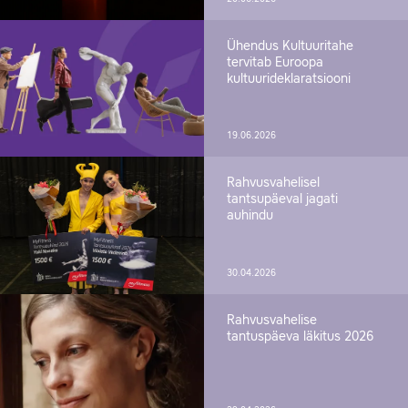
Ühendus Kultuuritahe
tervitab Euroopa
kultuurideklaratsiooni
19.06.2026
Rahvusvahelisel
tantsupäeval jagati
auhindu
30.04.2026
Rahvusvahelise
tantuspäeva läkitus 2026