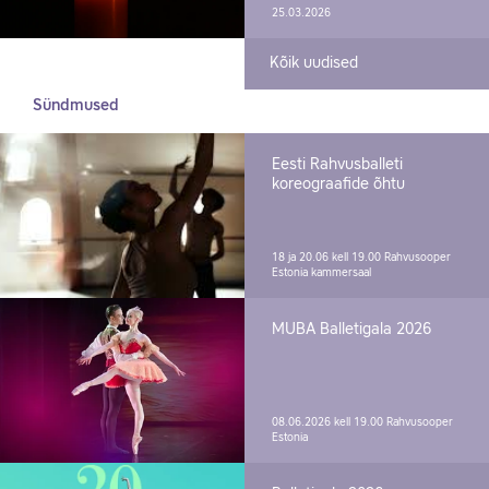
25.03.2026
Kõik uudised
Sündmused
Eesti Rahvusballeti
koreograafide õhtu
18 ja 20.06 kell 19.00
Rahvusooper
Estonia kammersaal
MUBA Balletigala 2026
08.06.2026 kell 19.00
Rahvusooper
Estonia