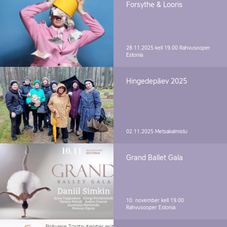
Forsythe & Looris
28.11.2025 kell 19.00
Rahvusooper
Estonia
Hingedepäev 2025
02.11.2025
Metsakalmistu
Grand Ballet Gala
10. november kell 19.00
Rahvusooper Estonia