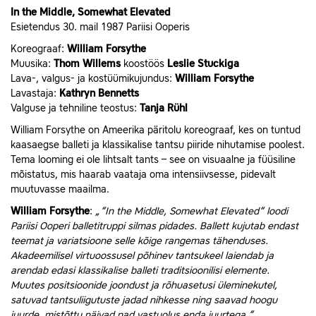
In the Middle, Somewhat Elevated
Esietendus 30. mail 1987 Pariisi Ooperis
Koreograaf:
William Forsythe
Muusika:
Thom Willems
koostöös
Leslie Stuckiga
Lava-, valgus- ja kostüümikujundus:
William Forsythe
Lavastaja:
Kathryn Bennetts
Valguse ja tehniline teostus:
Tanja Rühl
William Forsythe on Ameerika päritolu koreograaf, kes on tuntud
kaasaegse balleti ja klassikalise tantsu piiride nihutamise poolest.
Tema looming ei ole lihtsalt tants – see on visuaalne ja füüsiline
mõistatus, mis haarab vaataja oma intensiivsesse, pidevalt
muutuvasse maailma.
William Forsythe
:
„“In the Middle, Somewhat Elevated“ loodi
Pariisi Ooperi balletitruppi silmas pidades. Ballett kujutab endast
teemat ja variatsioone selle kõige rangemas tähenduses.
Akadeemilisel virtuoossusel põhinev tantsukeel laiendab ja
arendab edasi klassikalise balleti traditsioonilisi elemente.
Muutes positsioonide joondust ja rõhuasetusi üleminekutel,
satuvad tantsuliigutuste jadad nihkesse ning saavad hoogu
juurde, mistõttu näivad nad vastuolus enda juurtega.“