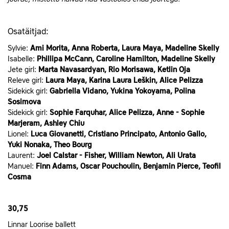
Osatäitjad:
Sylvie:
Ami Morita, Anna Roberta, Laura Maya, Madeline Skelly
Isabelle:
Phillipa McCann, Caroline Hamilton, Madeline Skelly
Jete girl:
Marta Navasardyan, Rio Morisawa, Ketlin Oja
Releve girl:
Laura Maya, Karina Laura Leškin, Alice Pelizza
Sidekick girl:
Gabriella Vidano, Yukina Yokoyama, Polina
Sosimova
Sidekick girl:
Sophie Farquhar, Alice Pelizza, Anne - Sophie
Marjeram, Ashley Chiu
Lionel:
Luca Giovanetti, Cristiano Principato, Antonio Gallo,
Yuki Nonaka, Theo Bourg
Laurent:
Joel Calstar - Fisher, William Newton, Ali Urata
Manuel:
Finn Adams, Oscar Pouchoulin, Benjamin Pierce, Teofil
Cosma
30,75
Linnar Loorise ballett