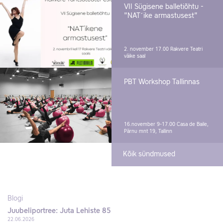
VII Sügisene balletiõhtu -
"NAT´ike armastusest"
2. november 17.00
Rakvere Teatri
väike saal
PBT Workshop Tallinnas
16.november 9-17.00
Casa de Baile,
Pärnu mnt 19, Tallinn
Kõik sündmused
Blogi
Juubeliportree: Juta Lehiste 85
22.06.2026