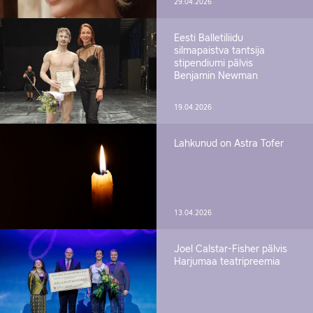
29.04.2026
Eesti Balletiliidu
silmapaistva tantsija
stipendiumi pälvis
Benjamin Newman
19.04.2026
Lahkunud on Astra Tofer
13.04.2026
Joel Calstar-Fisher pälvis
Harjumaa teatripreemia