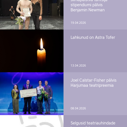
silmapaistva tantsija
stipendiumi pälvis
Benjamin Newman
19.04.2026
Lahkunud on Astra Tofer
13.04.2026
Joel Calstar-Fisher pälvis
Harjumaa teatripreemia
08.04.2026
Selgusid teatriauhindade