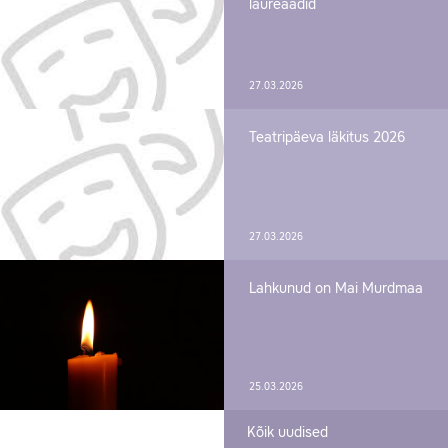
laureaadid
27.03.2026
Teatripäeva läkitus 2026
27.03.2026
Lahkunud on Mai Murdmaa
25.03.2026
Kõik uudised