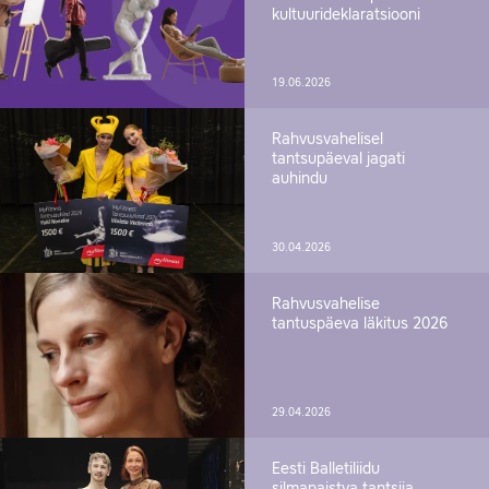
kultuurideklaratsiooni
19.06.2026
Rahvusvahelisel
tantsupäeval jagati
auhindu
30.04.2026
Rahvusvahelise
tantuspäeva läkitus 2026
29.04.2026
Eesti Balletiliidu