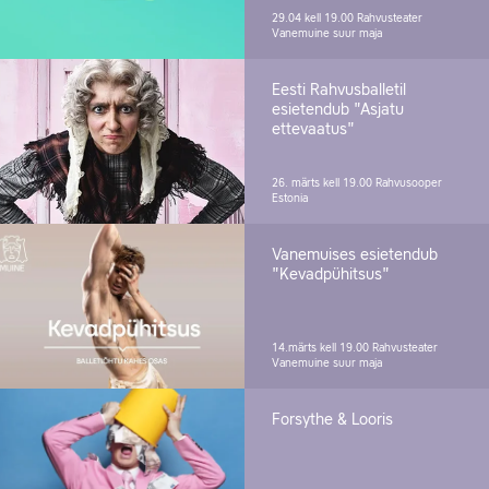
29.04 kell 19.00
Rahvusteater
Vanemuine suur maja
Eesti Rahvusballetil
esietendub "Asjatu
ettevaatus"
26. märts kell 19.00
Rahvusooper
Estonia
Vanemuises esietendub
"Kevadpühitsus"
14.märts kell 19.00
Rahvusteater
Vanemuine suur maja
Forsythe & Looris