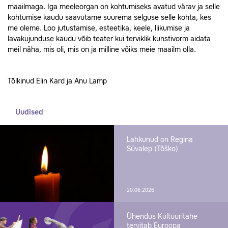
maailmaga. Iga meeleorgan on kohtumiseks avatud värav ja selle
kohtumise kaudu saavutame suurema selguse selle kohta, kes
me oleme. Loo jutustamise, esteetika, keele, liikumise ja
lavakujunduse kaudu võib teater kui terviklik kunstivorm aidata
meil näha, mis oli, mis on ja milline võiks meie maailm olla.
Tõlkinud Elin Kard ja Anu Lamp
Uudised
Lahkunud on Regina
Süvalep (Tõško)
20.06.2026
Ühendus Kultuuritahe
tervitab Euroopa