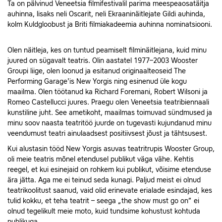
Ta on pälvinud Veneetsia filmifestivalil parima meespeaosatäitja
auhinna, lisaks neli Oscarit, neli Ekraaninäitlejate Gildi auhinda,
kolm Kuldgloobust ja Briti filmiakadeemia auhinna nominatsiooni.
Olen näitleja, kes on tuntud peamiselt filminäitlejana, kuid minu
juured on sügavalt teatris. Olin aastatel 1977–2003 Wooster
Groupi liige, olen loonud ja esitanud originaalteoseid The
Performing Garage'is New Yorgis ning esinenud üle kogu
maailma. Olen töötanud ka Richard Foremani, Robert Wilsoni ja
Romeo Castellucci juures. Praegu olen Veneetsia teatribiennaali
kunstiline juht. See ametikoht, maailmas toimuvad sündmused ja
minu soov naasta teatritöö juurde on tugevasti kujundanud minu
veendumust teatri ainulaadsest positiivsest jõust ja tähtsusest.
Kui alustasin tööd New Yorgis asuvas teatritrupis Wooster Group,
oli meie teatris mõnel etendusel publikut väga vähe. Kehtis
reegel, et kui esinejaid on rohkem kui publikut, võisime etenduse
ära jätta. Aga me ei teinud seda kunagi. Paljud meist ei olnud
teatrikoolitust saanud, vaid olid erinevate erialade esindajad, kes
tulid kokku, et teha teatrit – seega „the show must go on” ei
olnud tegelikult meie moto, kuid tundsime kohustust kohtuda
publikuga.