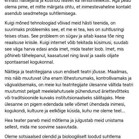
ennast näitlejana ja küsinud teavet ka tehisintellektilt. Aga peab
olema pime, et mitte märgata ohtu, et inimestevaheline kontakt
asendub seadmetega suhtlemisega.
Kuigi mõned tehnoloogiad võivad meid hästi teenida, on
suurimaks probleemiks see, et me ei tea, kes on suhtlusringi
teises otsas. See probleem on sügav ja aitab kaasa tõe ning
reaalsuse kriisile. Kuigi internet võib tekitada küsimusi, suudab
see väga harva edasi anda imet, mida teater loob. Imet, mis
põhineb tähelepanul, kaasatusel ning laval ja saalis olijate
spontaansel kogukonnal.
Näitleja ja teatritegijana usun endiselt teatri jõusse. Maailmas,
mis näib muutuvat üha enam lõhestunumaks, kontrollivamaks ja
vägivaldsemaks, on meie kui teatritegijate ülesanne vältida teatri
muutumist pelgalt meelelahutusele pühendunud äriettevõtteks
või traditsioonide kuivaks institutsionaalseks säilitajaks. Meie
ülesanne on pigem edendada selle võimet ühendada inimesi,
kogukondi, kultuure ja eelkõige küsida, kuhu me oleme teel...
Hea teater paneb meid mõtlema ja julgustab meid unistama
sellest, mida me soovime saavutada.
Oleme sotsiaalsed olendid ja bioloogiliselt loodud suhtlema