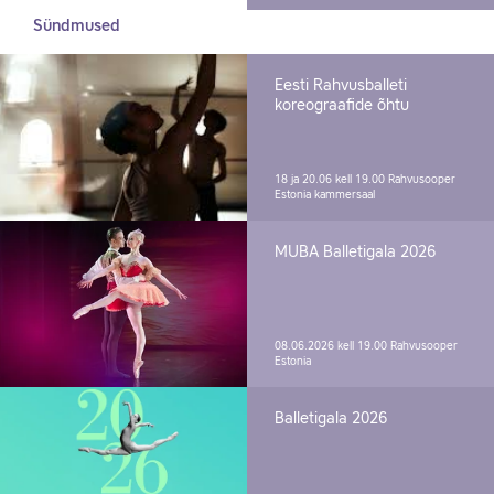
Sündmused
Eesti Rahvusballeti
koreograafide õhtu
18 ja 20.06 kell 19.00
Rahvusooper
Estonia kammersaal
MUBA Balletigala 2026
08.06.2026 kell 19.00
Rahvusooper
Estonia
Balletigala 2026