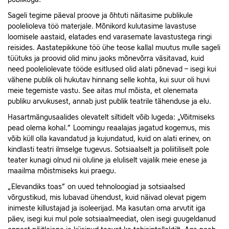
Sageli tegime päeval proove ja õhtuti näitasime publikule
poolelioleva töö materjale. Mõnikord kulutasime lavastuse
loomisele aastaid, elatades end varasemate lavastustega ringi
reisides. Aastatepikkune töö ühe teose kallal muutus mulle sageli
tüütuks ja proovid olid minu jaoks mõnevõrra väsitavad, kuid
need pooleliolevate tööde esitlused olid alati põnevad – isegi kui
vähene publik oli hukutav hinnang selle kohta, kui suur oli huvi
meie tegemiste vastu. See aitas mul mõista, et olenemata
publiku arvukusest, annab just publik teatrile tähenduse ja elu.
Hasartmängusaalides olevatelt siltidelt võib lugeda: „Võitmiseks
pead olema kohal.” Loomingu reaalajas jagatud kogemus, mis
võib küll olla kavandatud ja kujundatud, kuid on alati erinev, on
kindlasti teatri ilmselge tugevus. Sotsiaalselt ja poliitiliselt pole
teater kunagi olnud nii oluline ja eluliselt vajalik meie enese ja
maailma mõistmiseks kui praegu.
„Elevandiks toas” on uued tehnoloogiad ja sotsiaalsed
võrgustikud, mis lubavad ühendust, kuid näivad olevat pigem
inimeste killustajad ja isoleerijad. Ma kasutan oma arvutit iga
päev, isegi kui mul pole sotsiaalmeediat, olen isegi guugeldanud