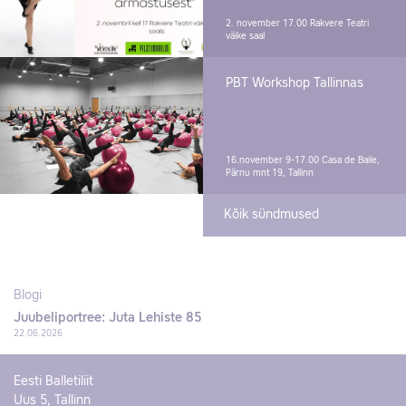
2. november 17.00
Rakvere Teatri
väike saal
PBT Workshop Tallinnas
16.november 9-17.00
Casa de Baile,
Pärnu mnt 19, Tallinn
Kõik sündmused
Blogi
Juubeliportree: Juta Lehiste 85
22.06.2026
Eesti Balletiliit
Uus 5, Tallinn