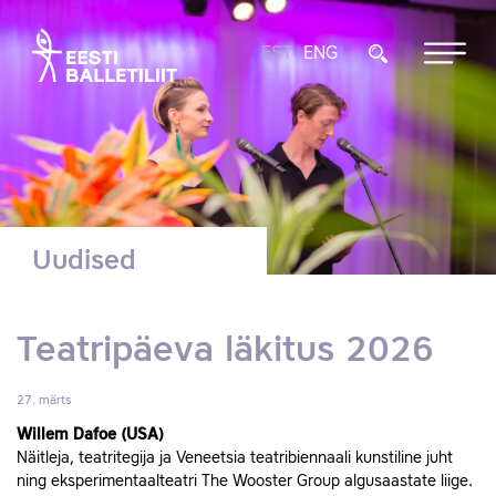
EST
ENG
Uudised
Teatripäeva läkitus 2026
27. märts
Willem Dafoe (USA)
Näitleja, teatritegija ja Veneetsia teatribiennaali kunstiline juht
ning eksperimentaalteatri The Wooster Group algusaastate liige.