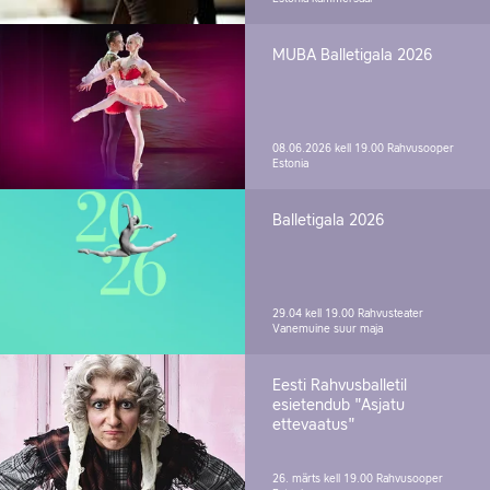
MUBA Balletigala 2026
08.06.2026 kell 19.00
Rahvusooper
Estonia
Balletigala 2026
29.04 kell 19.00
Rahvusteater
Vanemuine suur maja
Eesti Rahvusballetil
esietendub "Asjatu
ettevaatus"
26. märts kell 19.00
Rahvusooper