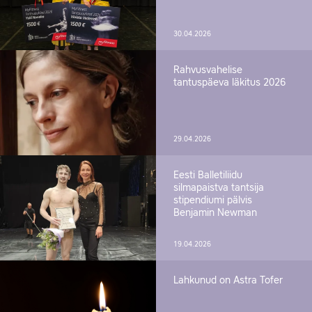
30.04.2026
Rahvusvahelise
tantuspäeva läkitus 2026
29.04.2026
Eesti Balletiliidu
silmapaistva tantsija
stipendiumi pälvis
Benjamin Newman
19.04.2026
Lahkunud on Astra Tofer