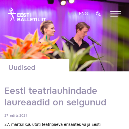
EST
ENG
Uudised
Eesti teatriauhindade
laureaadid on selgunud
27. märts 2021
27. märtsil kuulutati teatripäeva erisaates välja Eesti