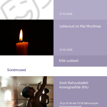
27.03.2026
Lahkunud on Mai Murdmaa
25.03.2026
Kõik uudised
Sündmused
Eesti Rahvusballeti
koreograafide õhtu
18 ja 20.06 kell 19.00
Rahvusooper
Estonia kammersaal