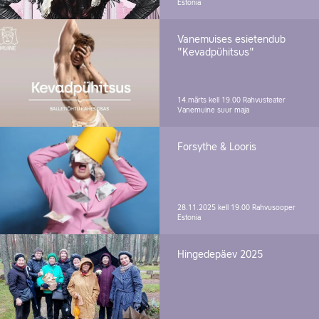
Estonia
Vanemuises esietendub
"Kevadpühitsus"
14.märts kell 19.00
Rahvusteater
Vanemuine suur maja
Forsythe & Looris
28.11.2025 kell 19.00
Rahvusooper
Estonia
Hingedepäev 2025