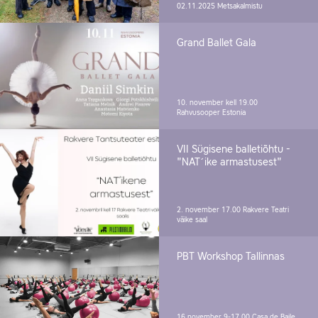
02.11.2025
Metsakalmistu
Grand Ballet Gala
10. november kell 19.00
Rahvusooper Estonia
VII Sügisene balletiõhtu -
"NAT´ike armastusest"
2. november 17.00
Rakvere Teatri
väike saal
PBT Workshop Tallinnas
16.november 9-17.00
Casa de Baile,