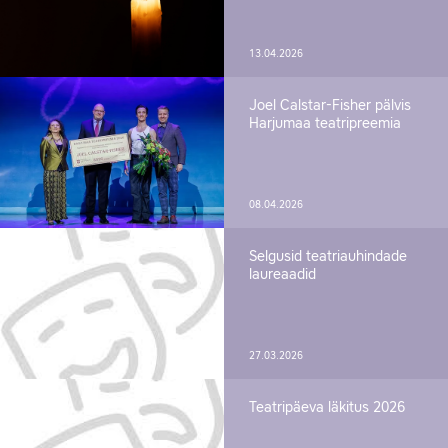
13.04.2026
Joel Calstar-Fisher pälvis
Harjumaa teatripreemia
08.04.2026
Selgusid teatriauhindade
laureaadid
27.03.2026
Teatripäeva läkitus 2026