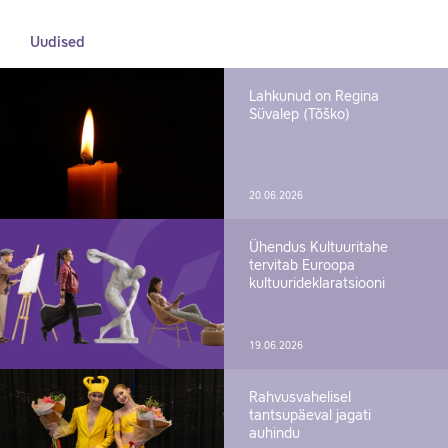
Uudised
Lahkunud on Regina
Süvalep (Tõško)
20.06.2026
Ühendus Kultuuritahe
tervitab Euroopa
kultuurideklaratsiooni
19.06.2026
Rahvusvahelisel
tantsupäeval jagati
auhindu