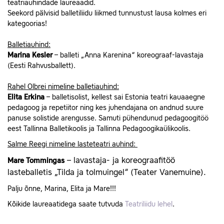
teatriauhindade laureaadid.
Seekord pälvisid balletiliidu liikmed tunnustust lausa kolmes eri
kategoorias!
Balletiauhind:
Marina Kesler
– balleti „Anna Karenina“ koreograaf-lavastaja
(Eesti Rahvusballett).
Rahel Olbrei nimeline balletiauhind:
Elita Erkina
– balletisolist, kellest sai Estonia teatri kauaaegne
pedagoog ja repetiitor ning kes juhendajana on andnud suure
panuse solistide arengusse. Samuti pühendunud pedagoogitöö
eest Tallinna Balletikoolis ja Tallinna Pedagoogikaülikoolis.
Salme Reegi nimeline lasteteatri auhind:
– lavastaja- ja koreograafitöö
Mare Tommingas
lasteballetis „Tilda ja tolmuingel“ (Teater Vanemuine).
Palju õnne, Marina, Elita ja Mare!!!
Kõikide laureaatidega saate tutvuda
Teatriliidu lehel
.