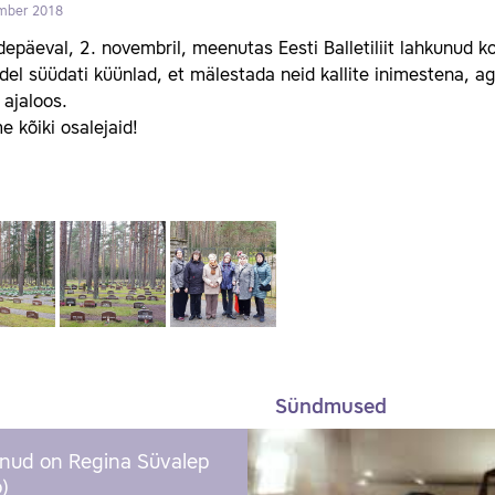
mber 2018
epäeval, 2. novembril, meenutas Eesti Balletiliit lahkunud ko
el süüdati küünlad, et mälestada neid kallite inimestena, 
i ajaloos.
 kõiki osalejaid!
Sündmused
nud on Regina Süvalep
)