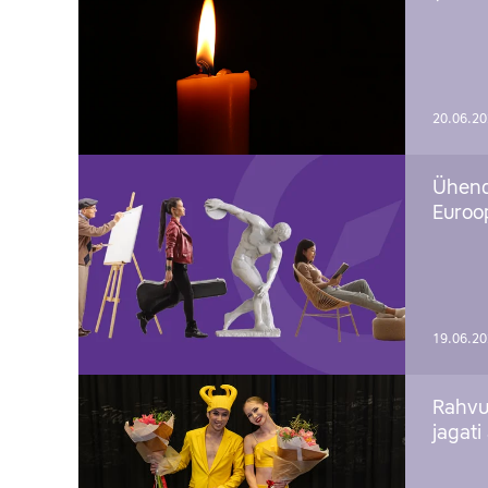
20.06.2
Ühend
Euroop
19.06.2
Rahvu
jagati