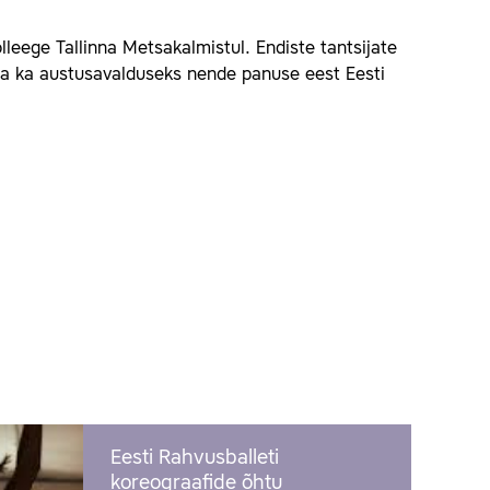
lleege Tallinna Metsakalmistul. Endiste tantsijate
aga ka austusavalduseks nende panuse eest Eesti
Eesti Rahvusballeti
koreograafide õhtu