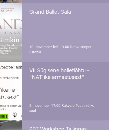
Grand Ballet Gala
10. november kell 19.00
Rahvusooper
Estonia
VII Sügisene balletiõhtu -
"NAT´ike armastusest"
2. november 17.00
Rakvere Teatri väike
saal
PBT Workshop Tallinnas