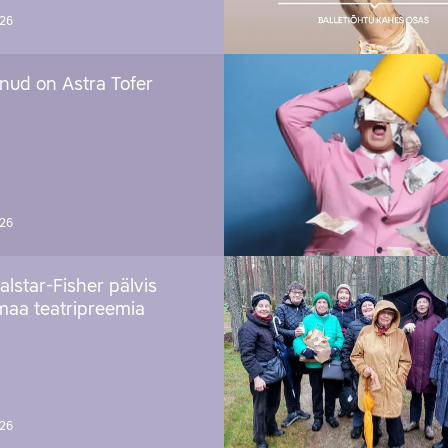
026
nud on Astra Tofer
026
alstar-Fisher pälvis
maa teatripreemia
026