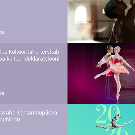
026
us Kultuuritahe tervitab
a kultuurideklaratsiooni
026
svahelisel tantsupäeval
 auhindu