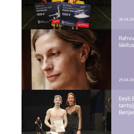
30.04.2
Rahvu
läkitu
29.04.2
Eesti 
tantsi
Benj