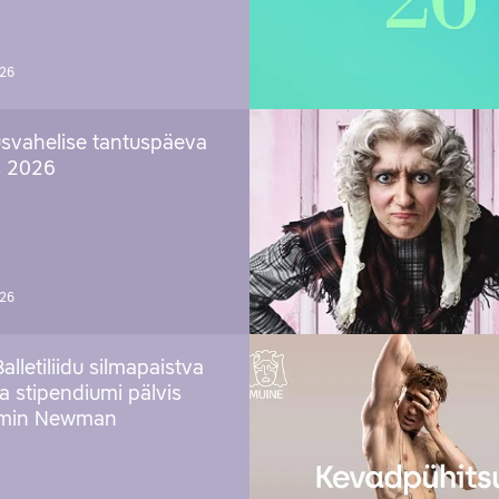
026
svahelise tantuspäeva
s 2026
026
Balletiliidu silmapaistva
ja stipendiumi pälvis
amin Newman