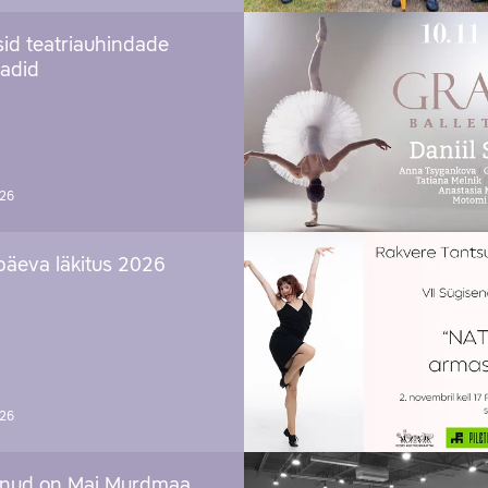
sid teatriauhindade
aadid
026
päeva läkitus 2026
026
nud on Mai Murdmaa