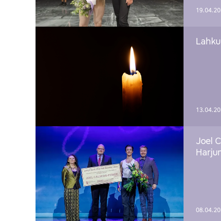
19.04.2
Lahku
13.04.2
Joel C
Harju
08.04.2