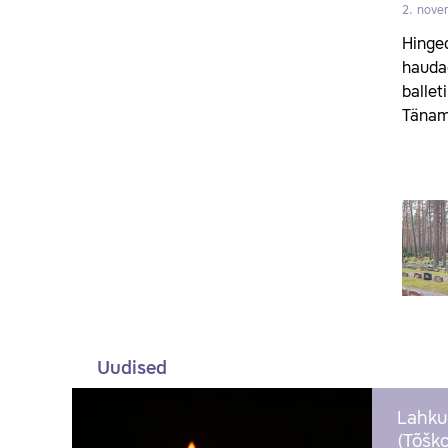
2. nove
Hinged
haudad
ballet
Täname
Uudised
Lahku
(Tõško