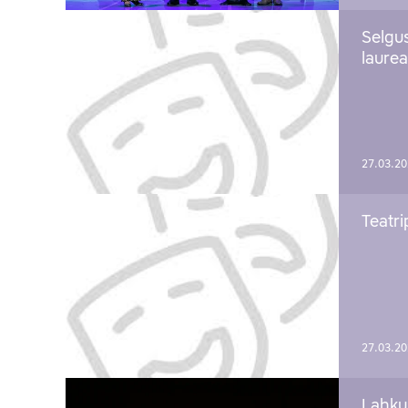
Selgu
laure
27.03.2
Teatri
27.03.2
Lahku