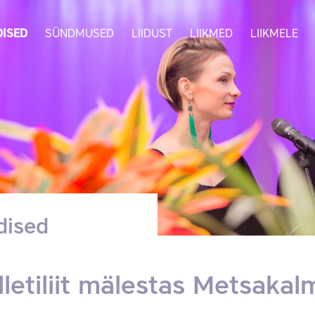
ISED
SÜNDMUSED
LIIDUST
LIIKMED
LIIKMELE
dised
lletiliit mälestas Metsakal