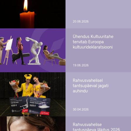
20.06.2026
Ühendus Kultuuritahe
tervitab Euroopa
kultuurideklaratsiooni
19.06.2026
Rahvusvahelisel
tantsupäeval jagati
auhindu
30.04.2026
Rahvusvahelise
tantuspäeva läkitus 2026