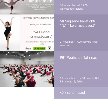
10. november kell 19.00
Rahvusooper Estonia
VII Sügisene balletiõhtu -
"NAT´ike armastusest"
2. november 17.00
Rakvere Teatri
väike saal
PBT Workshop Tallinnas
16.november 9-17.00
Casa de Baile,
Pärnu mnt 19, Tallinn
Kõik sündmused