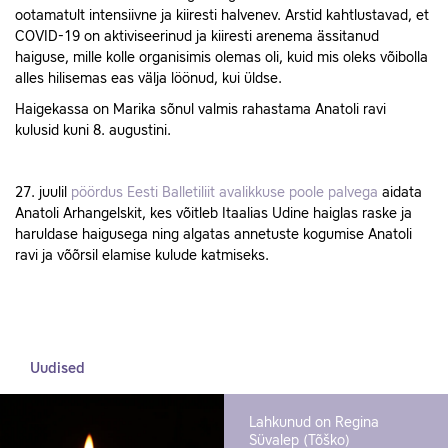
ootamatult intensiivne ja kiiresti halvenev. Arstid kahtlustavad, et
COVID-19 on aktiviseerinud ja kiiresti arenema ässitanud
haiguse, mille kolle organisimis olemas oli, kuid mis oleks võibolla
alles hilisemas eas välja löönud, kui üldse.
Haigekassa on Marika sõnul valmis rahastama Anatoli ravi
kulusid kuni 8. augustini.
27. juulil
pöördus Eesti Balletiliit avalikkuse poole palvega
aidata
Anatoli Arhangelskit, kes võitleb Itaalias Udine haiglas raske ja
haruldase haigusega ning algatas annetuste kogumise Anatoli
ravi ja võõrsil elamise kulude katmiseks.
Uudised
Lahkunud on Regina
Süvalep (Tõško)