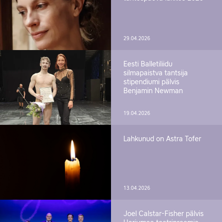
29.04.2026
Eesti Balletiliidu
silmapaistva tantsija
stipendiumi pälvis
Benjamin Newman
19.04.2026
Lahkunud on Astra Tofer
13.04.2026
Joel Calstar-Fisher pälvis