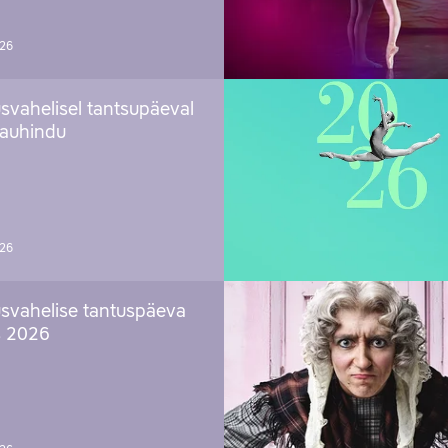
026
svahelisel tantsupäeval
 auhindu
026
svahelise tantuspäeva
s 2026