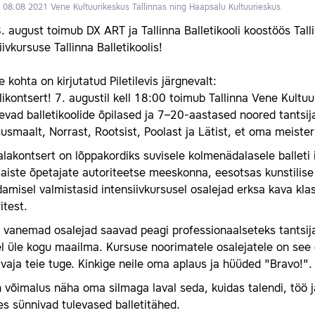
a 08.08 2021
Vene Kultuurikeskus Tallinnas ning Haapsalu Kultuurieskus
8. august toimub DX ART ja Tallinna Balletikooli koostöös Talli
iivkursuse Tallinna Balletikoolis!
e kohta on kirjutatud Piletilevis järgnevalt:
ikontsert! 7. augustil kell 18:00 toimub Tallinna Vene Kultu
vad balletikoolide õpilased ja 7–20-aastased noored tantsij
usmaalt, Norrast, Rootsist, Poolast ja Lätist, et oma meister
lakontsert on lõppakordiks suvisele kolmenädalasele balleti in
aiste õpetajate autoriteetse meeskonna, eesotsas kunstilise j
amisel valmistasid intensiivkursusel osalejad erksa kava klas
itest.
 vanemad osalejad saavad peagi professionaalseteks tantsij
l üle kogu maailma. Kursuse noorimatele osalejatele on see e
 vaja teie tuge. Kinkige neile oma aplaus ja hüüded "Bravo!"
n võimalus näha oma silmaga laval seda, kuidas talendi, töö 
es sünnivad tulevased balletitähed.