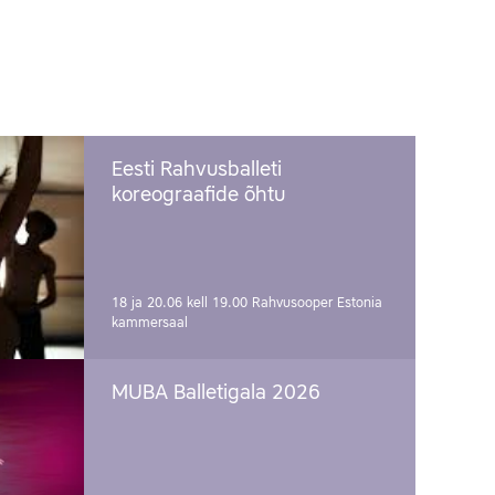
Eesti Rahvusballeti
koreograafide õhtu
18 ja 20.06 kell 19.00
Rahvusooper Estonia
kammersaal
MUBA Balletigala 2026