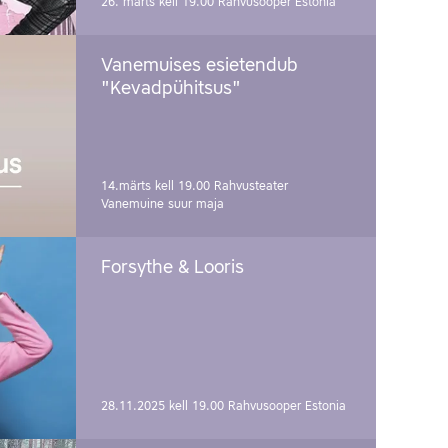
26. märts kell 19.00
Rahvusooper Estonia
Vanemuises esietendub
"Kevadpühitsus"
14.märts kell 19.00
Rahvusteater
Vanemuine suur maja
Forsythe & Looris
28.11.2025 kell 19.00
Rahvusooper Estonia