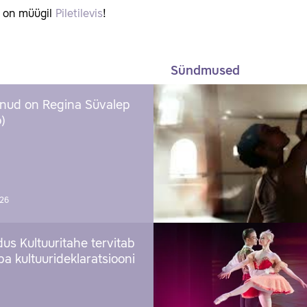
d on müügil
Piletilevis
!
Sündmused
nud on Regina Süvalep
)
026
us Kultuuritahe tervitab
a kultuurideklaratsiooni