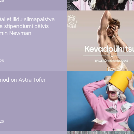
026
Balletiliidu silmapaistva
ja stipendiumi pälvis
amin Newman
026
nud on Astra Tofer
026