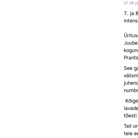
07.08 j
7. ja 
intens
Üritus
Juubel
kogune
Prants
See ga
välism
juhend
numbr
Kõige
lavade
tõesti
Teil o
teie e