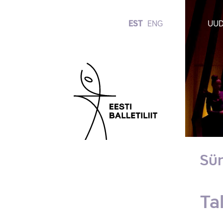
EST
ENG
UUD
Sü
Ta