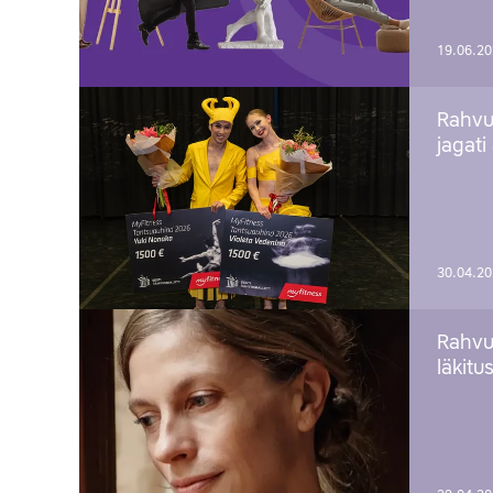
19.06.2
Rahvu
jagati
30.04.2
Rahvu
läkitu