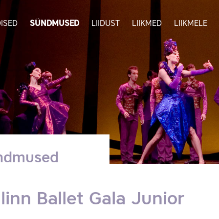
ISED
SÜNDMUSED
LIIDUST
LIIKMED
LIIKMELE
ndmused
llinn Ballet Gala Junior