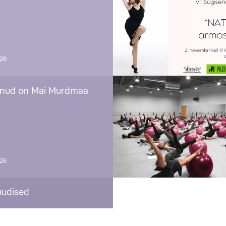
026
nud on Mai Murdmaa
026
uudised