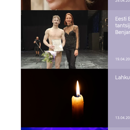
29.04.2
Eesti 
tantsi
Benj
19.04.2
Lahku
13.04.2