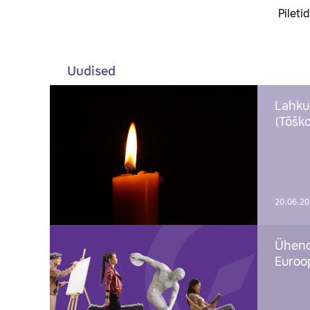
Pileti
Uudised
Lahku
(Tõško
20.06.2
Ühend
Euroop