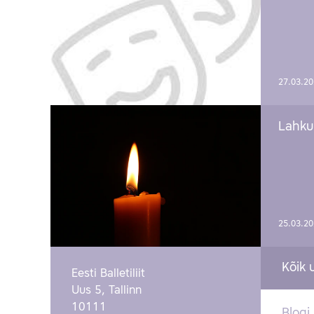
27.03.2
Lahku
25.03.2
Kõik 
Eesti Balletiliit
Uus 5, Tallinn
10111
Blogi