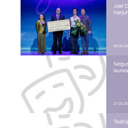
Joel C
Harju
08.04.2
Selgu
laure
27.03.2
Teatri