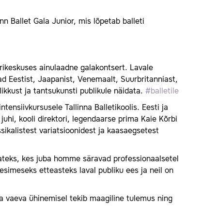
nn Ballet Gala Junior, mis lõpetab balleti
urikeskuses ainulaadne galakontsert. Lavale
ad Eestist, Jaapanist, Venemaalt, Suurbritanniast,
likkust ja tantsukunsti publikule näidata.
#balletile
tensiivkursusele Tallinna Balletikoolis. Eesti ja
uhi, kooli direktori, legendaarse prima Kaie Kõrbi
sikalistest variatsioonidest ja kaasaegsetest
ateks, kes juba homme säravad professionaalsetel
simeseks etteasteks laval publiku ees ja neil on
.
ja vaeva ühinemisel tekib maagiline tulemus ning