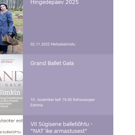
Hingedepäev 2025
02.11.2025
Metsakalmistu
Grand Ballet Gala
10. november kell 19.00
Rahvusooper
Estonia
VII Sügisene balletiõhtu -
"NAT´ike armastusest"