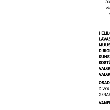
Tša
kl
HELIL
LAVA
MUUS
DIRIG
KUNS
KOST
VALG
VALG
OSAD
DIVOU
GERAR
VANE