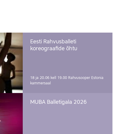
Eesti Rahvusballeti
koreograafide õhtu
18 ja 20.06 kell 19.00
Rahvusooper Estonia
kammersaal
MUBA Balletigala 2026