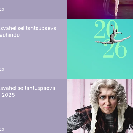
026
svahelisel tantsupäeval
 auhindu
026
svahelise tantuspäeva
s 2026
026