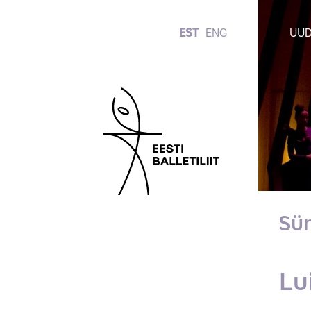
EST
ENG
UUD
Sü
Lu