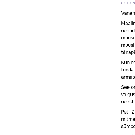
02.10.2
Vanem
Maailm
uuendu
muusik
muusik
tänapä
Kunin
tunda 
armas
See on
valgus
uuesti
Petr Z
mitmek
sümbol