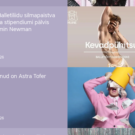
Balletiliidu silmapaistva
ja stipendiumi pälvis
amin Newman
026
nud on Astra Tofer
026