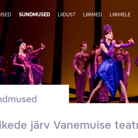
ISED
SÜNDMUSED
LIIDUST
LIIKMED
LIIKMELE
ndmused
ikede järv Vanemuise teatr