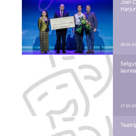
Joel C
Harju
08.04.2
Selgu
laure
27.03.2
Teatri