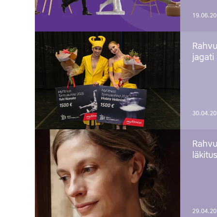
19.06.2
Rahvu
jagati
30.04.2
Rahvu
läkitu
29.04.2