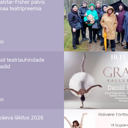
alstar-Fisher pälvis
maa teatripreemia
026
sid teatriauhindade
aadid
026
päeva läkitus 2026