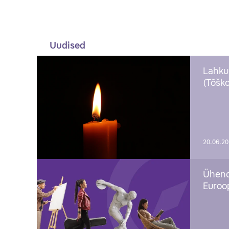
Uudised
Lahku
(Tõško
20.06.2
Ühend
Euroop