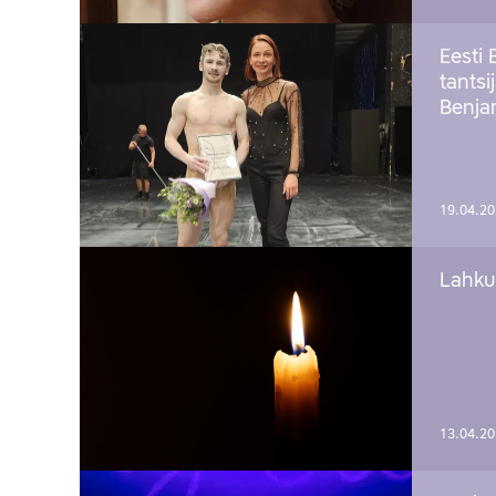
Eesti 
tantsi
Benj
19.04.2
Lahku
13.04.2