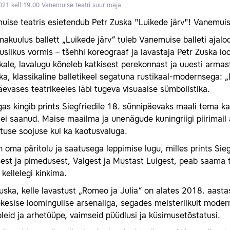
021 kell 19.00
Vanemuise teatri suur maja
uise teatris esietendub Petr Zuska "Luikede järv"! Vanemui
akuulus ballett „Luikede järv“ tuleb Vanemuise balleti ajalo
slikus vormis – tšehhi koreograaf ja lavastaja Petr Zuska loo
ale, lavalugu kõneleb katkisest perekonnast ja uuesti armas
a, klassikaline balletikeel segatuna rustikaal-modernsega: „
evases teatrikeeles läbi tugeva visuaalse sümbolistika.
gas kingib prints Siegfriedile 18. sünnipäevaks maali tema 
ei saanud. Maise maailma ja unenägude kuningriigi piirimail a
tuse soojuse kui ka kaotusvaluga.
 oma päritolu ja saatusega leppimise lugu, milles prints Sieg
est ja pimedusest, Valgest ja Mustast Luigest, peab saama te
 kellelegi kinkima.
uska, kelle lavastust „Romeo ja Julia“ on alates 2018. aast
esise loomingulise arsenaliga, segades meisterlikult modern
eid ja arhetüüpe, vaimseid püüdlusi ja küsimusetõstatusi.