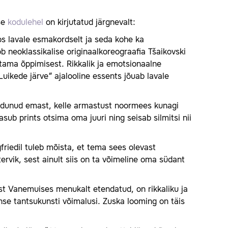
se
kodulehel
on kirjutatud järgnevalt:
os lavale esmakordselt ja seda kohe ka
b neoklassikalise originaalkoreograafia Tšaikovski
tama õppimisest. Rikkalik ja emotsionaalne
Luikede järve“ ajalooline essents jõuab lavale
kadunud emast, kelle armastust noormees kunagi
sub prints otsima oma juuri ning seisab silmitsi nii
friedil tuleb mõista, et tema sees olevast
rvik, sest ainult siis on ta võimeline oma südant
ast Vanemuises menukalt etendatud, on rikkaliku ja
se tantsukunsti võimalusi. Zuska looming on täis