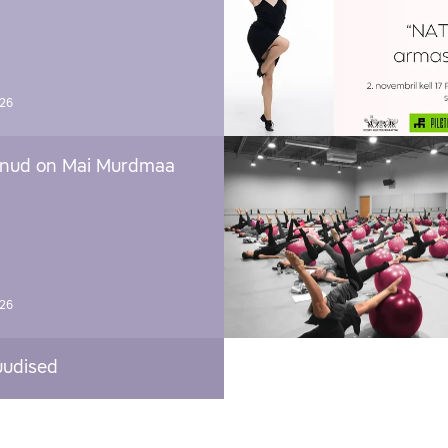
026
nud on Mai Murdmaa
026
uudised