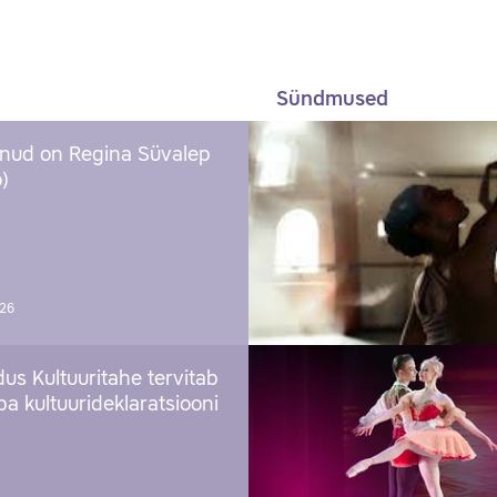
Sündmused
nud on Regina Süvalep
)
026
us Kultuuritahe tervitab
a kultuurideklaratsiooni