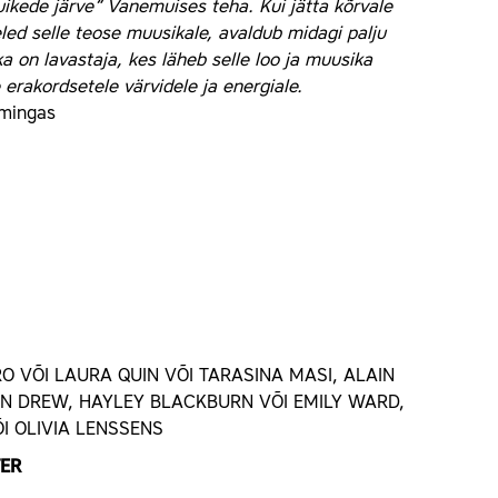
uikede järve“ Vanemuises teha. Kui jätta kõrvale
eled selle teose muusikale, avaldub midagi palju
a on lavastaja, kes läheb selle loo ja muusika
erakordsetele värvidele ja energiale.
mmingas
 VÕI LAURA QUIN VÕI TARASINA MASI, ALAIN
IN DREW, HAYLEY BLACKBURN VÕI EMILY WARD,
I OLIVIA LENSSENS
ER