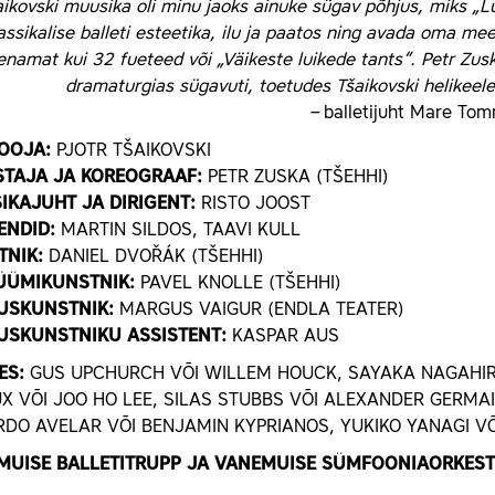
ikovski muusika oli minu jaoks ainuke sügav põhjus, miks „L
assikalise balleti esteetika, ilu ja paatos ning avada oma me
enamat kui 32 fueteed või „Väikeste luikede tants“. Petr Zusk
dramaturgias sügavuti, toetudes Tšaikovski helikeele 
–
balletijuht Mare To
OOJA:
PJOTR TŠAIKOVSKI
STAJA JA KOREOGRAAF:
PETR ZUSKA (TŠEHHI)
IKAJUHT JA DIRIGENT:
RISTO JOOST
ENDID:
MARTIN SILDOS, TAAVI KULL
TNIK:
DANIEL DVOŘÁK (TŠEHHI)
ÜÜMIKUNSTNIK:
PAVEL KNOLLE (TŠEHHI)
USKUNSTNIK:
MARGUS VAIGUR (ENDLA TEATER)
USKUNSTNIKU
ASSISTENT:
KASPAR AUS
ES:
GUS UPCHURCH VÕI WILLEM HOUCK, SAYAKA NAGAHIRO
X VÕI JOO HO LEE, SILAS STUBBS VÕI ALEXANDER GERMA
DO AVELAR VÕI BENJAMIN KYPRIANOS, YUKIKO YANAGI VÕ
MUISE BALLETITRUPP JA VANEMUISE SÜMFOONIAORKEST