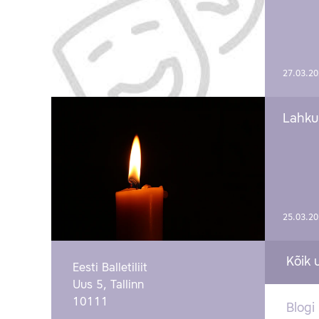
27.03.2
Lahku
25.03.2
Kõik 
Eesti Balletiliit
Uus 5, Tallinn
10111
Blogi