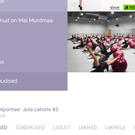
026
nud on Mai Murdmaa
026
uudised
liportree: Juta Lehiste 85
026
SED
SÜNDMUSED
LIIDUST
LIIKMED
LIIKMELE