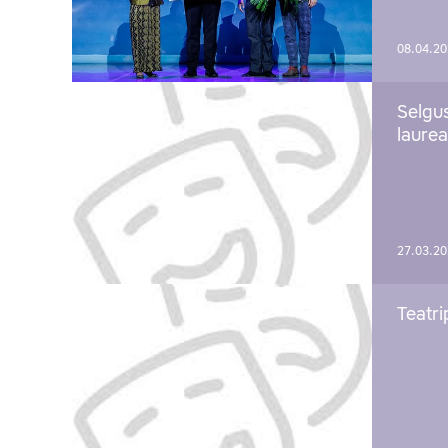
08.04.2
Selgu
laure
27.03.2
Teatri