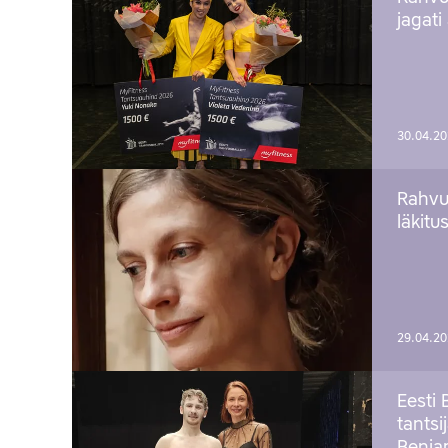
jagati
30.04.2
Rahvu
läkitu
29.04.2
Eesti 
tantsi