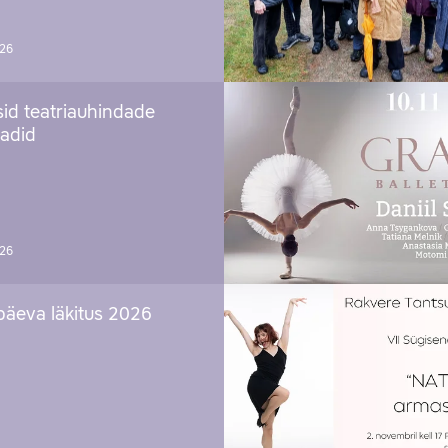
026
sid teatriauhindade
aadid
026
päeva läkitus 2026