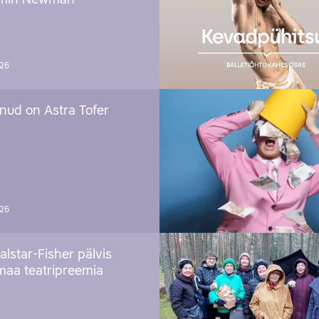
amin Newman
026
nud on Astra Tofer
026
alstar-Fisher pälvis
maa teatripreemia