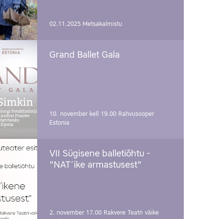
02.11.2025
Metsakalmistu
Grand Ballet Gala
10. november kell 19.00
Rahvusooper
Estonia
VII Sügisene balletiõhtu -
"NAT´ike armastusest"
2. november 17.00
Rakvere Teatri väike