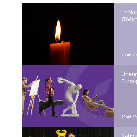
Lahku
(Tõško
20.06.2
Ühend
Euroop
19.06.2
Rahvu