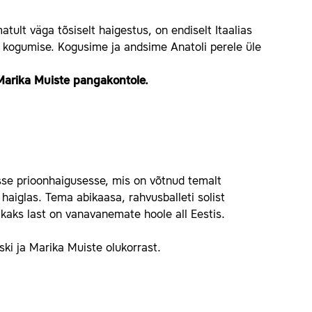
atult väga tõsiselt haigestus, on endiselt Itaalias
ste kogumise. Kogusime ja andsime Anatoli perele üle
 Marika Muiste pangakontole.
asse prioonhaigusesse, mis on võtnud temalt
haiglas. Tema abikaasa, rahvusballeti solist
kaks last on vanavanemate hoole all Eestis.
ki ja Marika Muiste olukorrast.