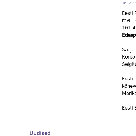
16. vee
Eesti 
ravil.
161 4
Edasp
Saaja
Konto
Selgit
Eesti 
kõnevõ
Marika
Eesti
Uudised