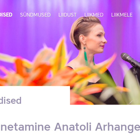
ISED
SÜNDMUSED
LIIDUST
LIIKMED
LIIKMELE
dised
netamine Anatoli Arhangel