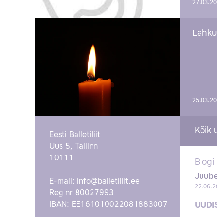
27.03.2
Lahku
25.03.2
Kõik 
Eesti Balletiliit
Uus 5, Tallinn
10111
Blogi
Juube
E-mail:
info@balletiliit.ee
22.06.2
Reg nr 80027993
IBAN: EE161010022081883007
UUDI