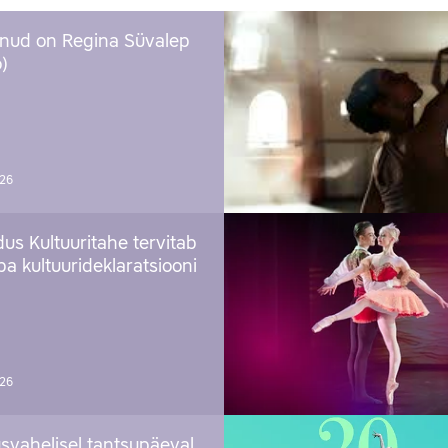
nud on Regina Süvalep
)
026
us Kultuuritahe tervitab
a kultuurideklaratsiooni
026
svahelisel tantsupäeval