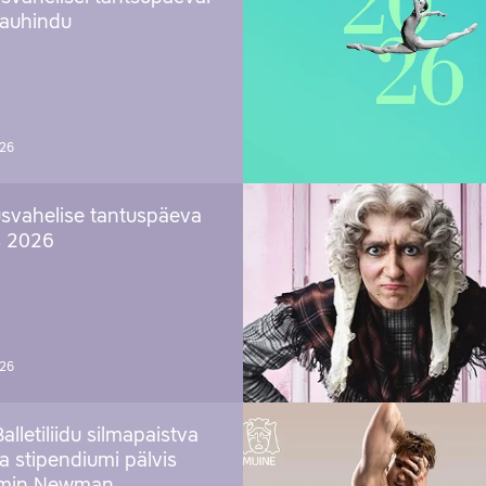
 auhindu
026
svahelise tantuspäeva
s 2026
026
Balletiliidu silmapaistva
ja stipendiumi pälvis