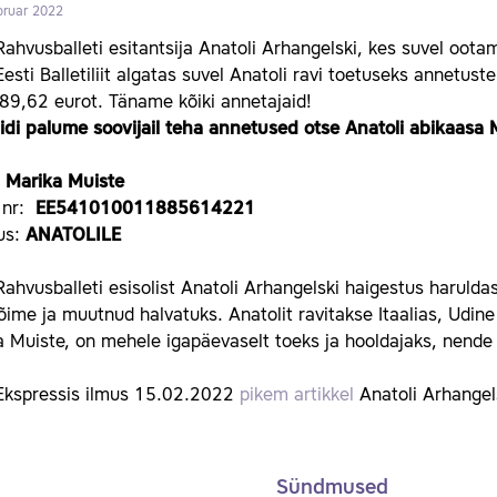
bruar 2022
Rahvusballeti esitantsija Anatoli Arhangelski, kes suvel ootam
 Eesti Balletiliit algatas suvel Anatoli ravi toetuseks annetu
89,62 eurot. Täname kõiki annetajaid!
idi palume soovijail teha annetused otse Anatoli abikaasa
:
Marika Muiste
 nr:
EE541010011885614221
us:
ANATOLILE
Rahvusballeti esisolist Anatoli Arhangelski haigestus haruld
ime ja muutnud halvatuks. Anatolit ravitakse Itaalias, Udine 
 Muiste, on mehele igapäevaselt toeks ja hooldajaks, nende 
 Ekspressis ilmus 15.02.2022
pikem artikkel
Anatoli Arhangels
Sündmused