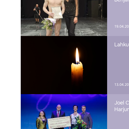
Benj
19.04.2
Lahku
13.04.2
Joel C
Harju