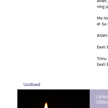
Aitäh,
ning j
Me hi
et Sa 
Aitäh!
Eesti 
Triinu
Eesti 
Uudised
Lahku
(Tõško