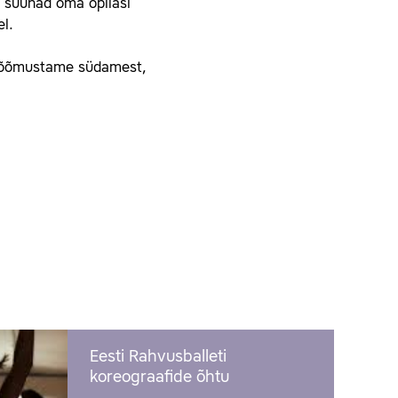
a suunad oma õpilasi
el.
a rõõmustame südamest,
Eesti Rahvusballeti
koreograafide õhtu