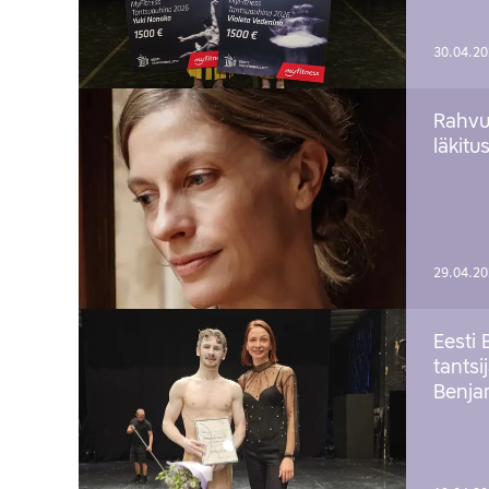
30.04.2
Rahvu
läkitu
29.04.2
Eesti 
tantsi
Benj