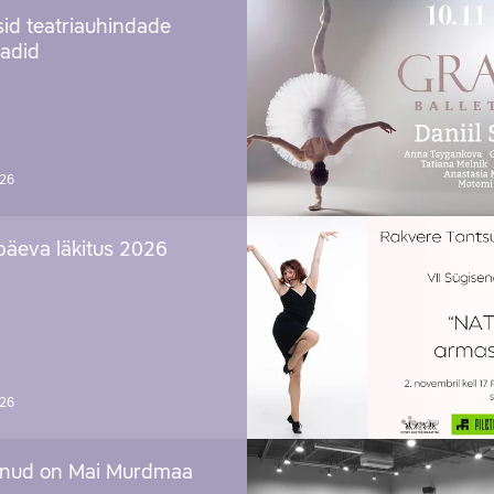
sid teatriauhindade
aadid
026
päeva läkitus 2026
026
nud on Mai Murdmaa