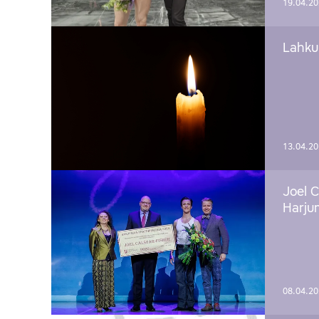
19.04.2
Lahku
13.04.2
Joel C
Harju
08.04.2