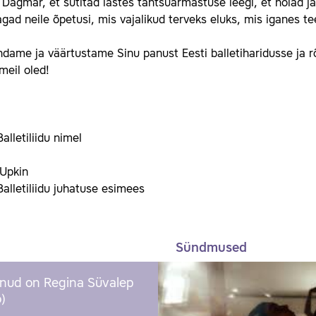
 Dagmar, et sütitad lastes tantsuarmastuse leegi, et hoiad j
agad neile õpetusi, mis vajalikud terveks eluks, mis iganes te
ndame ja väärtustame Sinu panust Eesti balletiharidusse j
meil oled!
Balletiliidu nimel
 Upkin
Balletiliidu juhatuse esimees
Sündmused
nud on Regina Süvalep
)