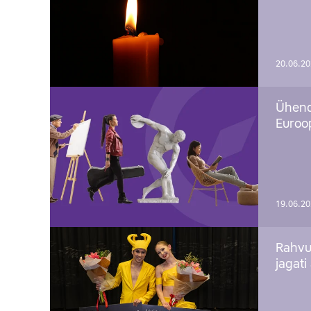
20.06.2
Ühend
Euroop
19.06.2
Rahvu
jagati