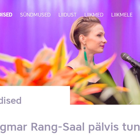
ISED
SÜNDMUSED
LIIDUST
LIIKMED
LIIKMELE
dised
gmar Rang-Saal pälvis tu