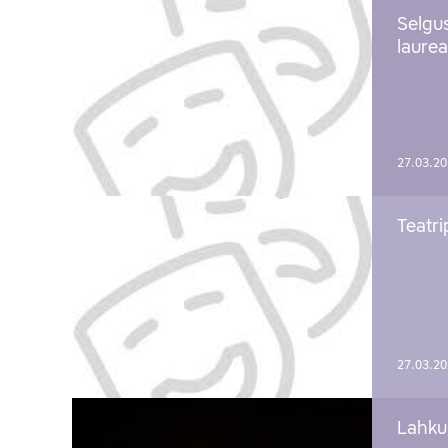
Selgu
laure
27.03.2
Teatri
27.03.2
Lahku