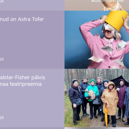
026
nud on Astra Tofer
026
alstar-Fisher pälvis
maa teatripreemia
026