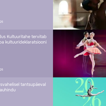
026
us Kultuuritahe tervitab
a kultuurideklaratsiooni
026
svahelisel tantsupäeval
 auhindu