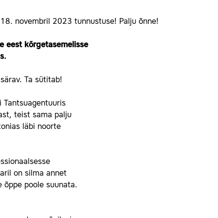
 18. novembril 2023 tunnustuse! Palju õnne!
e eest kõrgetasemelisse
s.
särav. Ta sütitab!
i Tantsuagentuuris
st, teist sama palju
onias läbi noorte
essionaalsesse
aril on silma annet
e õppe poole suunata.