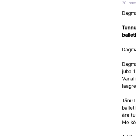
20. nov
Dagmar
Tunnu
ballet
Dagmar
Dagma
juba 1
Vanali
laagre
Tänu D
ballet
ära t
Me kõ