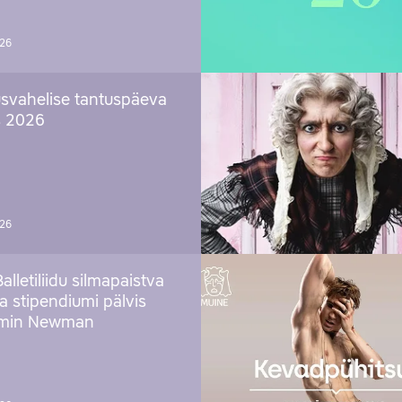
026
svahelise tantuspäeva
s 2026
026
Balletiliidu silmapaistva
ja stipendiumi pälvis
amin Newman