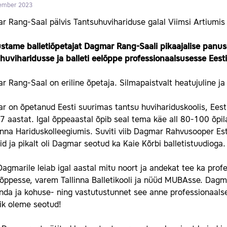
ember 2023
 Rang-Saal pälvis Tantsuhuvihariduse galal Viimsi Artiumis
stame balletiõpetajat Dagmar Rang-Saali pikaajalise panus
ihuviharidusse ja balleti eelõppe professionaalsusesse Eesti
 Rang-Saal on eriline õpetaja. Silmapaistvalt heatujuline ja 
r on õpetanud Eesti suurimas tantsu huvihariduskoolis, Eest
7 aastat. Igal õppeaastal õpib seal tema käe all 80-100 õpila
nna Hariduskolleegiumis. Suviti viib Dagmar Rahvusooper Est
id ja pikalt oli Dagmar seotud ka Kaie Kõrbi balletistuudioga.
agmarile leiab igal aastal mitu noort ja andekat tee ka prof
iõppesse, varem Tallinna Balletikooli ja nüüd MUBAsse. Dagm
unda ja kohuse- ning vastutustunnet see anne professionaals
ik oleme seotud!