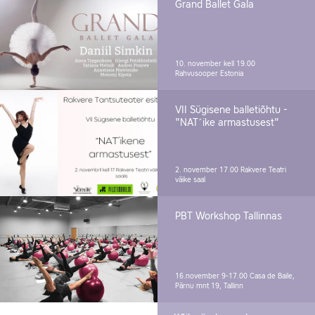
Grand Ballet Gala
10. november kell 19.00
Rahvusooper Estonia
VII Sügisene balletiõhtu -
"NAT´ike armastusest"
2. november 17.00
Rakvere Teatri
väike saal
PBT Workshop Tallinnas
16.november 9-17.00
Casa de Baile,
Pärnu mnt 19, Tallinn