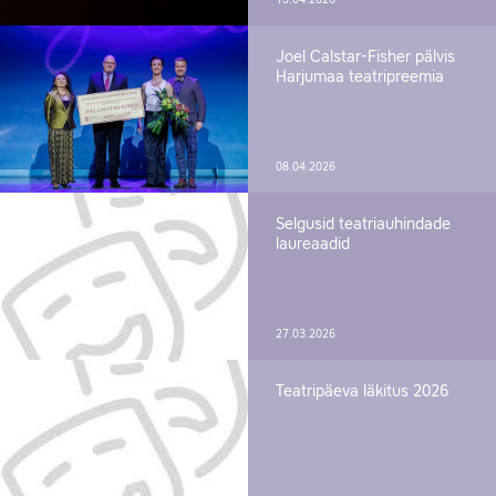
13.04.2026
Joel Calstar-Fisher pälvis
Harjumaa teatripreemia
08.04.2026
Selgusid teatriauhindade
laureaadid
27.03.2026
Teatripäeva läkitus 2026