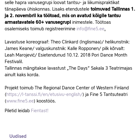
selle hapra vanusegrupi loovat tantsu- ja liikumispraktikat
tänapäeva ühiskonnas. Lisaks etendustele
toimuvad Tallinnas 1.
ja 2. novembril ka töötoad, mis on avatud kõigile tantsu
armastavatele 60+ vanusegrupi
inimestele. Töötoas
osalemiseks toimub registreerimine
info@fine5.ee
.
Lavastuse koreograaf: Theo Clinkard (Inglismaa)/ helikunstnik:
James Keane/ valguskunstnik: Kalle Ropponen/ pilk kõrvalt:
Leah Marojević/ Esietendunud 10.12. 2018 Pori Dance Month
Festivalil.
Tallinnas mängitakse lavastust „The Days“ Sakala 3 Teatrimajas
ainult kaks korda.
Projekt toimub The Regional Dance Center of Western Finland
(
https://l-tanssi.fi/en/etusivu-english/
) ja Fine 5 Tantsuteatri
(
www.fine5.ee
) koostöös.
Piletid leidab
Fientast!
Uudised