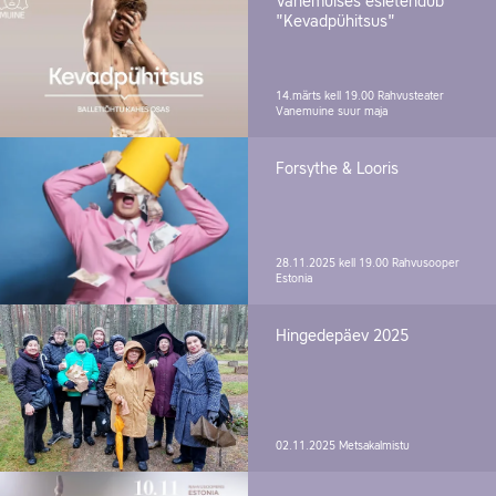
Vanemuises esietendub
"Kevadpühitsus"
14.märts kell 19.00
Rahvusteater
Vanemuine suur maja
Forsythe & Looris
28.11.2025 kell 19.00
Rahvusooper
Estonia
Hingedepäev 2025
02.11.2025
Metsakalmistu