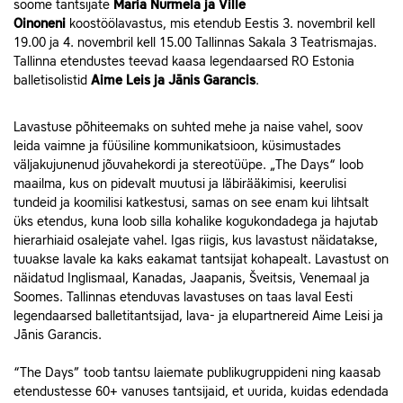
soome tantsijate
Maria Nurmela ja Ville
Oinoneni
koostöölavastus, mis etendub Eestis 3. novembril kell
19.00 ja 4. novembril kell 15.00 Tallinnas Sakala 3 Teatrismajas.
Tallinna etendustes teevad kaasa legendaarsed RO Estonia
balletisolistid
Aime Leis ja Jānis Garancis
.
Lavastuse põhiteemaks on suhted mehe ja naise vahel, soov
leida vaimne ja füüsiline kommunikatsioon, küsimustades
väljakujunenud jõuvahekordi ja stereotüüpe. „The Days“ loob
maailma, kus on pidevalt muutusi ja läbirääkimisi, keerulisi
tundeid ja koomilisi katkestusi, samas on see enam kui lihtsalt
üks etendus, kuna loob silla kohalike kogukondadega ja hajutab
hierarhiaid osalejate vahel. Igas riigis, kus lavastust näidatakse,
tuuakse lavale ka kaks eakamat tantsijat kohapealt. Lavastust on
näidatud Inglismaal, Kanadas, Jaapanis, Šveitsis, Venemaal ja
Soomes. Tallinnas etenduvas lavastuses on taas laval Eesti
legendaarsed balletitantsijad, lava- ja elupartnereid Aime Leisi ja
Jānis Garancis.
“The Days” toob tantsu laiemate publikugruppideni ning kaasab
etendustesse 60+ vanuses tantsijaid, et uurida, kuidas edendada