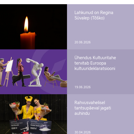
Lahkunud on Regina
Süvalep (Tõško)
20.06.2026
Ühendus Kultuuritahe
tervitab Euroopa
kultuurideklaratsiooni
19.06.2026
Rahvusvahelisel
tantsupäeval jagati
auhindu
30.04.2026