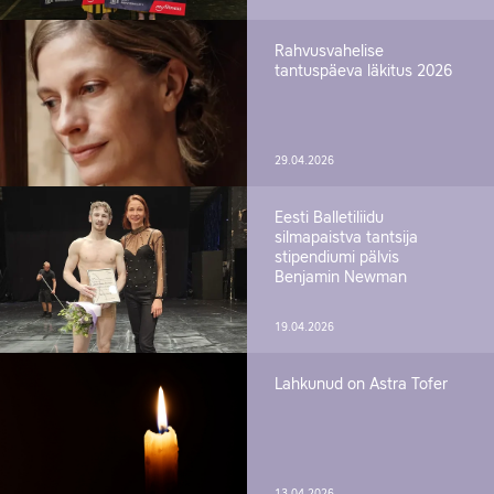
Rahvusvahelise
tantuspäeva läkitus 2026
29.04.2026
Eesti Balletiliidu
silmapaistva tantsija
stipendiumi pälvis
Benjamin Newman
19.04.2026
Lahkunud on Astra Tofer