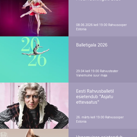
08.06.2026 kell 19.00
Rahvusooper
Estonia
Balletigala 2026
29.04 kell 19.00
Rahvusteater
Vanemuine suur maja
Eesti Rahvusballetil
esietendub "Asjatu
ettevaatus"
26. märts kell 19.00
Rahvusooper
Estonia