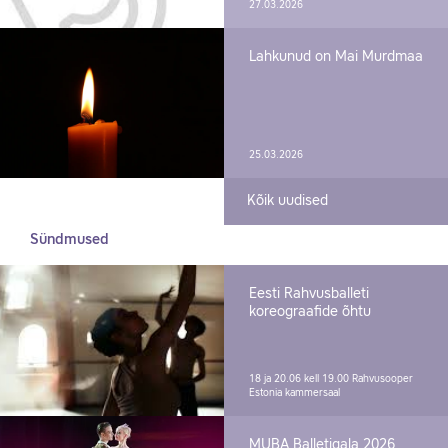
27.03.2026
Lahkunud on Mai Murdmaa
25.03.2026
Kõik uudised
Sündmused
Eesti Rahvusballeti
koreograafide õhtu
18 ja 20.06 kell 19.00
Rahvusooper
Estonia kammersaal
MUBA Balletigala 2026