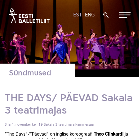
EST
ENG
Sündmused
THE DAYS/ PÄEVAD Sakala
3 teatrimajas
3 ja 4. november kell 19
Sakala 3 teartimaja kammersaal
“The Days”/“Päevad” on inglise koreograafi
Theo Clinkardi
ja