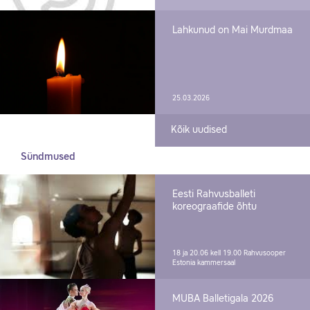
Lahkunud on Mai Murdmaa
25.03.2026
Kõik uudised
Sündmused
Eesti Rahvusballeti
koreograafide õhtu
18 ja 20.06 kell 19.00
Rahvusooper
Estonia kammersaal
MUBA Balletigala 2026