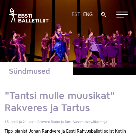
EST
ENG
Sündmused
"Tantsi mulle muusikat"
Rakveres ja Tartus
15. aprill ja 21. aprill
Rakvere Teater ja Tartu Vanemuise väike maja
Tipp-pianist Johan Randvere ja Eesti Rahvusballeti solist Ketlin