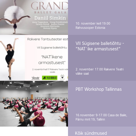
10. november kell 19.00
Rahvusooper Estonia
VII Sügisene balletiõhtu -
"NAT´ike armastusest"
2. november 17.00
Rakvere Teatri
väike saal
PBT Workshop Tallinnas
16.november 9-17.00
Casa de Baile,
Pärnu mnt 19, Tallinn
Kõik sündmused