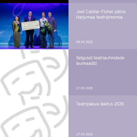
Joel Calstar-Fisher pälvis
Harjumaa teatripreemia
08.04.2026
Selgusid teatriauhindade
laureaadid
27.03.2026
Teatripäeva läkitus 2026
27.03.2026