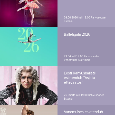
08.06.2026 kell 19.00
Rahvusooper
Estonia
Balletigala 2026
29.04 kell 19.00
Rahvusteater
Vanemuine suur maja
Eesti Rahvusballetil
esietendub "Asjatu
ettevaatus"
26. märts kell 19.00
Rahvusooper
Estonia
Vanemuises esietendub