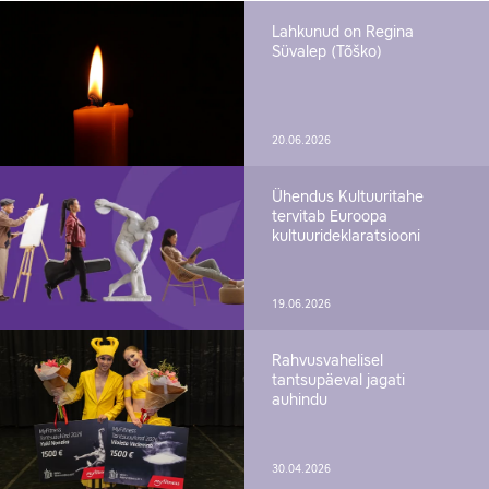
Lahkunud on Regina
Süvalep (Tõško)
20.06.2026
Ühendus Kultuuritahe
tervitab Euroopa
kultuurideklaratsiooni
19.06.2026
Rahvusvahelisel
tantsupäeval jagati
auhindu
30.04.2026