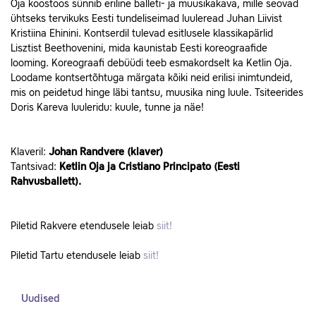
Oja koostöös sünnib eriline balleti- ja muusikakava, mille seovad
ühtseks tervikuks Eesti tundeliseimad luuleread Juhan Liivist
Kristiina Ehinini. Kontserdil tulevad esitlusele klassikapärlid
Lisztist Beethovenini, mida kaunistab Eesti koreograafide
looming. Koreograafi debüüdi teeb esmakordselt ka Ketlin Oja.
Loodame kontsertõhtuga märgata kõiki neid erilisi inimtundeid,
mis on peidetud hinge läbi tantsu, muusika ning luule. Tsiteerides
Doris Kareva luuleridu: kuule, tunne ja näe!
Klaveril:
Johan Randvere (klaver)
Tantsivad:
Ketlin Oja ja Cristiano Principato (Eesti
Rahvusballett).
Piletid Rakvere etendusele leiab
siit!
Piletid Tartu etendusele leiab
siit!
Uudised