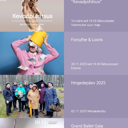
"Kevadpühitsus"
14.märts kell 19.00
Rahvusteater
Vanemuine suur maja
Forsythe & Looris
28.11.2025 kell 19.00
Rahvusooper
Estonia
Hingedepäev 2025
02.11.2025
Metsakalmistu
Grand Ballet Gala