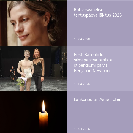
Rahvusvahelise
tantuspäeva läkitus 2026
29.04.2026
Eesti Balletiliidu
silmapaistva tantsija
stipendiumi pälvis
Benjamin Newman
19.04.2026
Lahkunud on Astra Tofer
13.04.2026