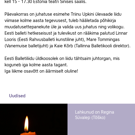
kell 15 - 17.30 Estonia teatri Sinises saalis.
Päevakorras on juhatuse esimehe Triinu Upkini ülevaade liidu
viimase kolme aasta tegevusest, tuleb hääletada põhikirja
muudatusettepanekute üle ja valida uus juhatus ning volikogu.
Eesti balleti hetkeseisust ja tulevikust on rääkima palutud Linnar
Looris (Eesti Rahvusballeti kunstiline juht), Mare Tommingas
(Vanemuise balletijuht) ja Kaie Kõrb (Tallinna Balletikooli direktor).
Eesti Balletiliidu üldkoosolek on liidu tähtsaim juhtorgan, mis
koguneb iga kolme aasta tagant.
Iga liikme osavõtt on äärmiselt oluline!
Uudised
Lahkunud on Regina
Süvalep (Tõško)