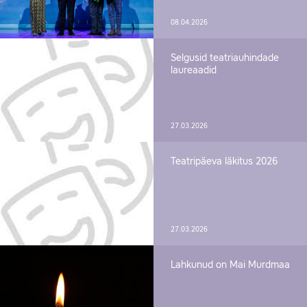
08.04.2026
Selgusid teatriauhindade
laureaadid
27.03.2026
Teatripäeva läkitus 2026
27.03.2026
Lahkunud on Mai Murdmaa