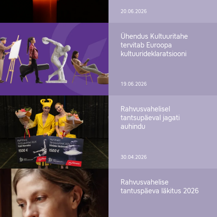
20.06.2026
Ühendus Kultuuritahe
tervitab Euroopa
kultuurideklaratsiooni
19.06.2026
Rahvusvahelisel
tantsupäeval jagati
auhindu
30.04.2026
Rahvusvahelise
tantuspäeva läkitus 2026