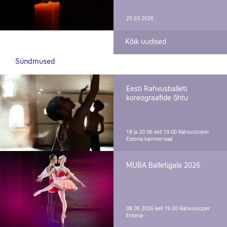
25.03.2026
Kõik uudised
Sündmused
Eesti Rahvusballeti
koreograafide õhtu
18 ja 20.06 kell 19.00
Rahvusooper
Estonia kammersaal
MUBA Balletigala 2026
08.06.2026 kell 19.00
Rahvusooper
Estonia