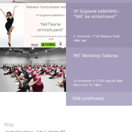
VII Sügisene balletiõhtu -
"NAT´ike armastusest"
2. november 17.00
Rakvere Teatri
väike saal
PBT Workshop Tallinnas
16.november 9-17.00
Casa de Baile,
Pärnu mnt 19, Tallinn
Kõik sündmused
Blogi