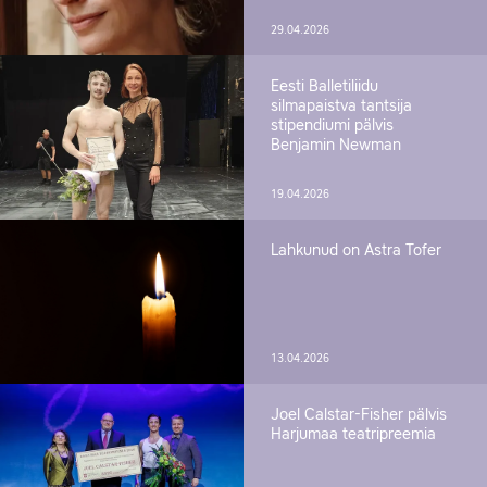
29.04.2026
Eesti Balletiliidu
silmapaistva tantsija
stipendiumi pälvis
Benjamin Newman
19.04.2026
Lahkunud on Astra Tofer
13.04.2026
Joel Calstar-Fisher pälvis
Harjumaa teatripreemia