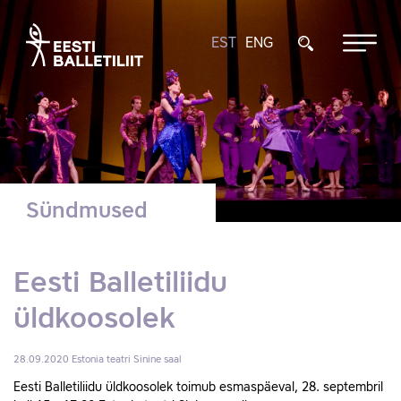
EST
ENG
Sündmused
Eesti Balletiliidu
üldkoosolek
28.09.2020
Estonia teatri Sinine saal
Eesti Balletiliidu üldkoosolek toimub esmaspäeval, 28. septembril