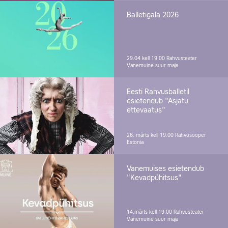
Balletigala 2026
29.04 kell 19.00
Rahvusteater
Vanemuine suur maja
Eesti Rahvusballetil
esietendub "Asjatu
ettevaatus"
26. märts kell 19.00
Rahvusooper
Estonia
Vanemuises esietendub
"Kevadpühitsus"
14.märts kell 19.00
Rahvusteater
Vanemuine suur maja