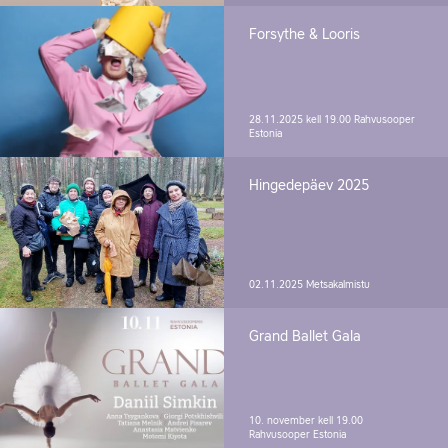
Forsythe & Looris
28.11.2025 kell 19.00
Rahvusooper
Estonia
Hingedepäev 2025
02.11.2025
Metsakalmistu
Grand Ballet Gala
10. november kell 19.00
Rahvusooper Estonia